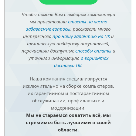
Чтобы помочь Вам с выбором компьютера
мы приготовили
ответы на часто
задаваемые вопросы
, рассказали много
интересного
про нашу гарантию на ПК
и
техническую поддержку покупателей,
перечислили доступные
способы оплаты
и
уточнили информацию
о вариантах
доставки ПК
.
Наша компания специализируется
исключительно на сборке компьютеров,
их гарантийном и постгарантийном
обслуживании, профилактике и
модернизации.
Мы не стараемся охватить всё, мы
стремимся быть лучшими в своей
области.