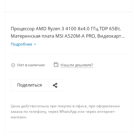
Процессор AMD Ryzen 3 4100 8x4.0 ГГц TDP 65Вт,
Материнская плата MSI A520M-A PRO, Видеокарта
RTX 4060Ti 8Гб, Память DDR4 8Gb, Диски
Подробнее
SSD 500Гб + HDD 1Тб, БП 600Вт
Нет в наличии
Нашли дешевле?
Поделиться
Цена действительна при покупке в офисе, при оформлении
заказа по телефону, через WhatsApp или через интернет-
магазин.