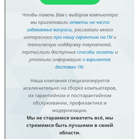
Чтобы помочь Вам с выбором компьютера
мы приготовили
ответы на часто
задаваемые вопросы
, рассказали много
интересного
про нашу гарантию на ПК
и
техническую поддержку покупателей,
перечислили доступные
способы оплаты
и
уточнили информацию
о вариантах
доставки ПК
.
Наша компания специализируется
исключительно на сборке компьютеров,
их гарантийном и постгарантийном
обслуживании, профилактике и
модернизации.
Мы не стараемся охватить всё, мы
стремимся быть лучшими в своей
области.