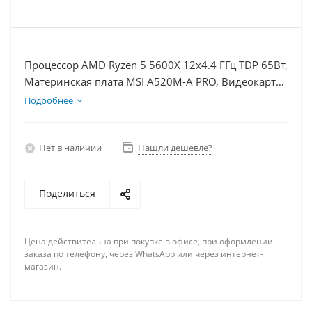
Процессор AMD Ryzen 5 5600X 12x4.4 ГГц TDP 65Вт,
Материнская плата MSI A520M-A PRO, Видеокарта
RTX 4060 8Гб, Память DDR4 8Gb, Диски
Подробнее
SSD 500Гб + HDD 2Тб, БП 600Вт
Нет в наличии
Нашли дешевле?
Поделиться
Цена действительна при покупке в офисе, при оформлении
заказа по телефону, через WhatsApp или через интернет-
магазин.