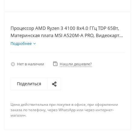
Процессор AMD Ryzen 3 4100 8x4.0 ГГц TDP 65Вт,
Материнская плата MSI A520M-A PRO, Видеокарта
RTX 4060 8Гб, Память DDR4 8Gb, Диски
Подробнее
SSD 500Гб + HDD 1Тб, БП 600Вт
Нет в наличии
Нашли дешевле?
Поделиться
Цена действительна при покупке в офисе, при оформлении
заказа по телефону, через WhatsApp или через интернет-
магазин.