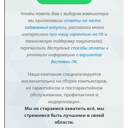
Чтобы помочь Вам с выбором компьютера
мы приготовили
ответы на часто
задаваемые вопросы
, рассказали много
интересного
про нашу гарантию на ПК
и
техническую поддержку покупателей,
перечислили доступные
способы оплаты
и
уточнили информацию
о вариантах
доставки ПК
.
Наша компания специализируется
исключительно на сборке компьютеров,
их гарантийном и постгарантийном
обслуживании, профилактике и
модернизации.
Мы не стараемся охватить всё, мы
стремимся быть лучшими в своей
области.