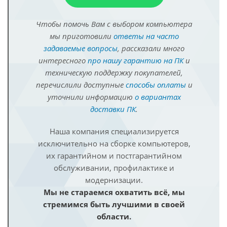
Чтобы помочь Вам с выбором компьютера
мы приготовили
ответы на часто
задаваемые вопросы
, рассказали много
интересного
про нашу гарантию на ПК
и
техническую поддержку покупателей,
перечислили доступные
способы оплаты
и
уточнили информацию
о вариантах
доставки ПК
.
Наша компания специализируется
исключительно на сборке компьютеров,
их гарантийном и постгарантийном
обслуживании, профилактике и
модернизации.
Мы не стараемся охватить всё, мы
стремимся быть лучшими в своей
области.