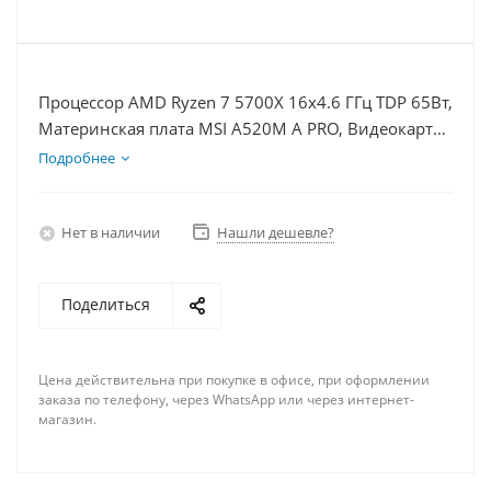
Процессор AMD Ryzen 7 5700X 16x4.6 ГГц TDP 65Вт,
Материнская плата MSI A520M A PRO, Видеокарта
RTX 3060Ti 8Гб, Память DDR4 64Gb, Диски
Подробнее
SSD 500Гб + HDD 1Тб, БП 600Вт
Нет в наличии
Нашли дешевле?
Поделиться
Цена действительна при покупке в офисе, при оформлении
заказа по телефону, через WhatsApp или через интернет-
магазин.