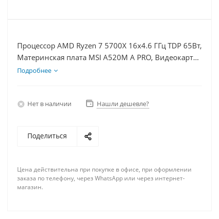
Процессор AMD Ryzen 7 5700X 16x4.6 ГГц TDP 65Вт,
Материнская плата MSI A520M A PRO, Видеокарта
RTX 3060 8Гб, Память DDR4 64Gb, Диски
Подробнее
SSD 500Гб, БП 600Вт
Нет в наличии
Нашли дешевле?
Поделиться
Цена действительна при покупке в офисе, при оформлении
заказа по телефону, через WhatsApp или через интернет-
магазин.