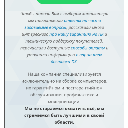
Чтобы помочь Вам с выбором компьютера
мы приготовили
ответы на часто
задаваемые вопросы
, рассказали много
интересного
про нашу гарантию на ПК
и
техническую поддержку покупателей,
перечислили доступные
способы оплаты
и
уточнили информацию
о вариантах
доставки ПК
.
Наша компания специализируется
исключительно на сборке компьютеров,
их гарантийном и постгарантийном
обслуживании, профилактике и
модернизации.
Мы не стараемся охватить всё, мы
стремимся быть лучшими в своей
области.