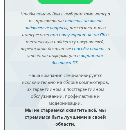
Чтобы помочь Вам с выбором компьютера
мы приготовили
ответы на часто
задаваемые вопросы
, рассказали много
интересного
про нашу гарантию на ПК
и
техническую поддержку покупателей,
перечислили доступные
способы оплаты
и
уточнили информацию
о вариантах
доставки ПК
.
Наша компания специализируется
исключительно на сборке компьютеров,
их гарантийном и постгарантийном
обслуживании, профилактике и
модернизации.
Мы не стараемся охватить всё, мы
стремимся быть лучшими в своей
области.