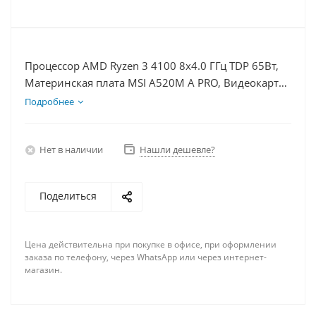
Процессор AMD Ryzen 3 4100 8x4.0 ГГц TDP 65Вт,
Материнская плата MSI A520M A PRO, Видеокарта
RX 6700XT 12Гб, Память DDR4 64Gb, Диски
Подробнее
SSD 500Гб + HDD 2Тб, БП 750Вт
Нет в наличии
Нашли дешевле?
Поделиться
Цена действительна при покупке в офисе, при оформлении
заказа по телефону, через WhatsApp или через интернет-
магазин.