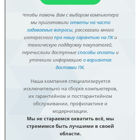
Чтобы помочь Вам с выбором компьютера
мы приготовили
ответы на часто
задаваемые вопросы
, рассказали много
интересного
про нашу гарантию на ПК
и
техническую поддержку покупателей,
перечислили доступные
способы оплаты
и
уточнили информацию
о вариантах
доставки ПК
.
Наша компания специализируется
исключительно на сборке компьютеров,
их гарантийном и постгарантийном
обслуживании, профилактике и
модернизации.
Мы не стараемся охватить всё, мы
стремимся быть лучшими в своей
области.