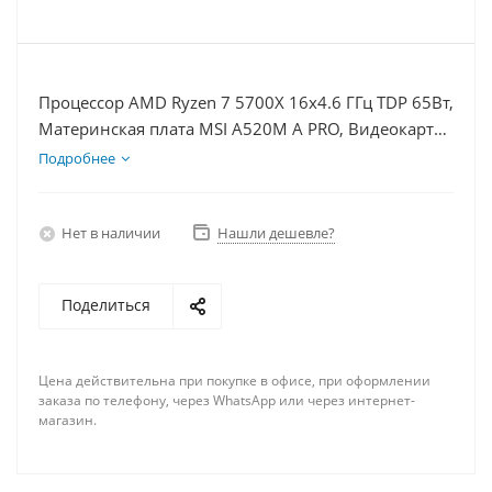
Процессор AMD Ryzen 7 5700X 16x4.6 ГГц TDP 65Вт,
Материнская плата MSI A520M A PRO, Видеокарта
RX 6700XT 12Гб, Память DDR4 32Gb, Диски
Подробнее
SSD 500Гб + HDD 1Тб, БП 750Вт
Нет в наличии
Нашли дешевле?
Поделиться
Цена действительна при покупке в офисе, при оформлении
заказа по телефону, через WhatsApp или через интернет-
магазин.