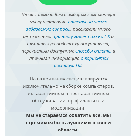
Чтобы помочь Вам с выбором компьютера
мы приготовили
ответы на часто
задаваемые вопросы
, рассказали много
интересного
про нашу гарантию на ПК
и
техническую поддержку покупателей,
перечислили доступные
способы оплаты
и
уточнили информацию
о вариантах
доставки ПК
.
Наша компания специализируется
исключительно на сборке компьютеров,
их гарантийном и постгарантийном
обслуживании, профилактике и
модернизации.
Мы не стараемся охватить всё, мы
стремимся быть лучшими в своей
области.