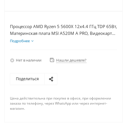
Процессор AMD Ryzen 5 5600X 12x4.4 ГГц TDP 65Вт,
Материнская плата MSI A520M A PRO, Видеокарта
RTX 3060 12Гб, Память DDR4 16Gb, Диски
Подробнее
SSD 250Гб + HDD 2Тб, БП 600Вт
Нет в наличии
Нашли дешевле?
Поделиться
Цена действительна при покупке в офисе, при оформлении
заказа по телефону, через WhatsApp или через интернет-
магазин.