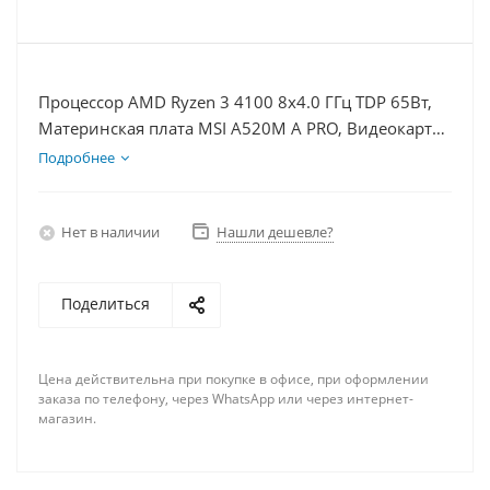
Процессор AMD Ryzen 3 4100 8x4.0 ГГц TDP 65Вт,
Материнская плата MSI A520M A PRO, Видеокарта
RTX 3060 12Гб, Память DDR4 16Gb, Диски
Подробнее
SSD 250Гб + HDD 2Тб, БП 600Вт
Нет в наличии
Нашли дешевле?
Поделиться
Цена действительна при покупке в офисе, при оформлении
заказа по телефону, через WhatsApp или через интернет-
магазин.