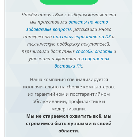
Чтобы помочь Вам с выбором компьютера
мы приготовили
ответы на часто
задаваемые вопросы
, рассказали много
интересного
про нашу гарантию на ПК
и
техническую поддержку покупателей,
перечислили доступные
способы оплаты
и
уточнили информацию
о вариантах
доставки ПК
.
Наша компания специализируется
исключительно на сборке компьютеров,
их гарантийном и постгарантийном
обслуживании, профилактике и
модернизации.
Мы не стараемся охватить всё, мы
стремимся быть лучшими в своей
области.