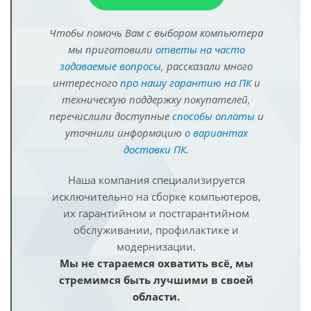
Чтобы помочь Вам с выбором компьютера
мы приготовили
ответы на часто
задаваемые вопросы
, рассказали много
интересного
про нашу гарантию на ПК
и
техническую поддержку покупателей,
перечислили доступные
способы оплаты
и
уточнили информацию
о вариантах
доставки ПК
.
Наша компания специализируется
исключительно на сборке компьютеров,
их гарантийном и постгарантийном
обслуживании, профилактике и
модернизации.
Мы не стараемся охватить всё, мы
стремимся быть лучшими в своей
области.