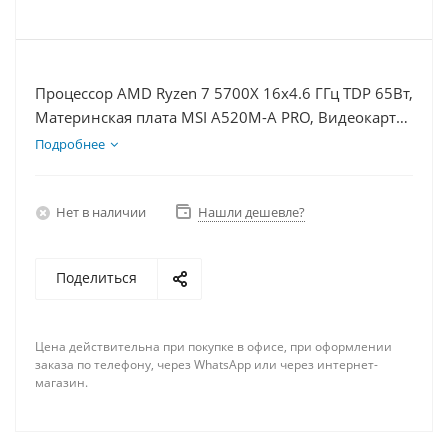
Процессор AMD Ryzen 7 5700X 16x4.6 ГГц TDP 65Вт,
Материнская плата MSI A520M-A PRO, Видеокарта
RTX 3050 8Гб, Память DDR4 8Gb, Диски
Подробнее
SSD 250Гб, БП 600Вт
Нет в наличии
Нашли дешевле?
Поделиться
Цена действительна при покупке в офисе, при оформлении
заказа по телефону, через WhatsApp или через интернет-
магазин.