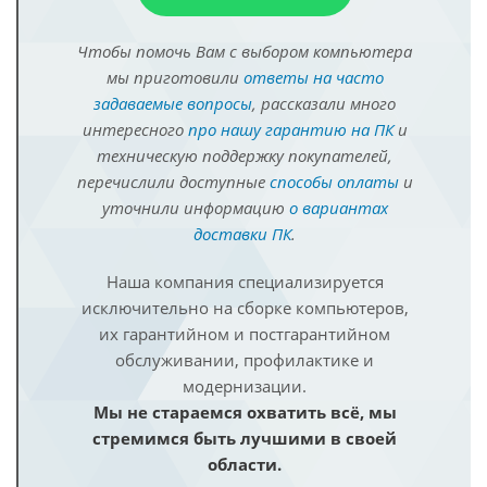
Чтобы помочь Вам с выбором компьютера
мы приготовили
ответы на часто
задаваемые вопросы
, рассказали много
интересного
про нашу гарантию на ПК
и
техническую поддержку покупателей,
перечислили доступные
способы оплаты
и
уточнили информацию
о вариантах
доставки ПК
.
Наша компания специализируется
исключительно на сборке компьютеров,
их гарантийном и постгарантийном
обслуживании, профилактике и
модернизации.
Мы не стараемся охватить всё, мы
стремимся быть лучшими в своей
области.