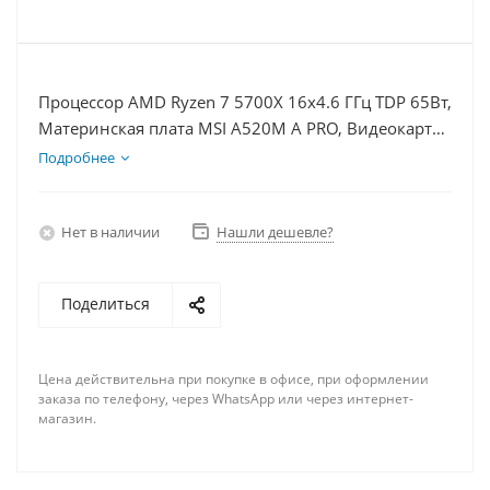
Процессор AMD Ryzen 7 5700X 16x4.6 ГГц TDP 65Вт,
Материнская плата MSI A520M A PRO, Видеокарта
RTX 3060Ti 8Гб, Память DDR4 8Gb, Диски
Подробнее
SSD 250Гб + HDD 2Тб, БП 600Вт
Нет в наличии
Нашли дешевле?
Поделиться
Цена действительна при покупке в офисе, при оформлении
заказа по телефону, через WhatsApp или через интернет-
магазин.