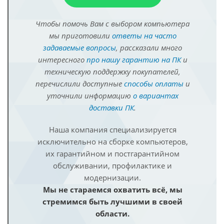
Чтобы помочь Вам с выбором компьютера
мы приготовили
ответы на часто
задаваемые вопросы
, рассказали много
интересного
про нашу гарантию на ПК
и
техническую поддержку покупателей,
перечислили доступные
способы оплаты
и
уточнили информацию
о вариантах
доставки ПК
.
Наша компания специализируется
исключительно на сборке компьютеров,
их гарантийном и постгарантийном
обслуживании, профилактике и
модернизации.
Мы не стараемся охватить всё, мы
стремимся быть лучшими в своей
области.