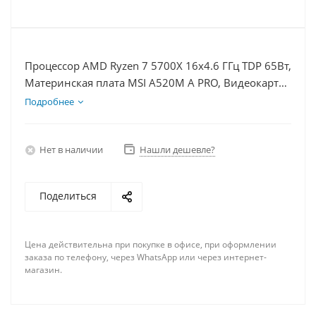
Процессор AMD Ryzen 7 5700X 16x4.6 ГГц TDP 65Вт,
Материнская плата MSI A520M A PRO, Видеокарта
RTX 3060 8Гб, Память DDR4 8Gb, Диски
Подробнее
SSD 250Гб, БП 600Вт
Нет в наличии
Нашли дешевле?
Поделиться
Цена действительна при покупке в офисе, при оформлении
заказа по телефону, через WhatsApp или через интернет-
магазин.