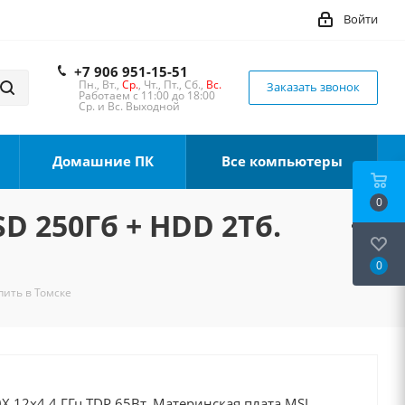
Войти
+7 906 951-15-51
Пн., Вт.,
Ср.
, Чт., Пт., Сб.,
Вс.
Заказать звонок
Работаем с 11:00 до 18:00
Ср. и Вс. Выходной
Домашние ПК
Все компьютеры
0
SD 250Гб + HDD 2Тб.
0
пить в Томске
X 12x4.4 ГГц TDP 65Вт, Материнская плата MSI