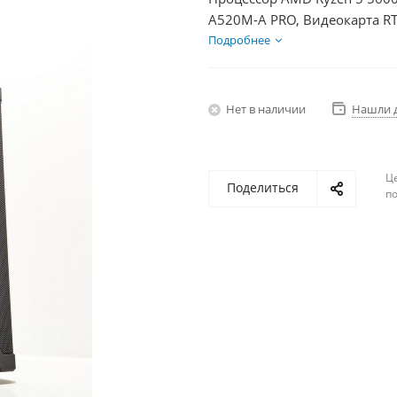
A520M-A PRO, Видеокарта RT
HDD 2Тб, БП 600Вт
Подробнее
Нет в наличии
Нашли 
Ц
Поделиться
по