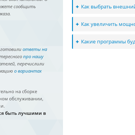
Как выбрать внешний
можете сообщить
каза.
Как увеличить мощно
Какие программы буд
иготовили
ответы на
нтересного
про нашу
ателей, перечислили
рмацию
о вариантах
ельно на сборке
йном обслуживании,
и.
ся быть лучшими в