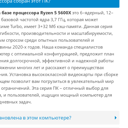
ссора собран этот ПК?
 базе процессора Ryzen 5 5600X
это 6–ядерный, 12–
 базовой частотой ядра 3,7 ГГц, которая может
жиме Turbo, имеет 3+32 Мб кэш-памяти. Данная серия
й гибкости, производительности и масштабируемости,
ым спросом среди опытных пользователей и
овины 2020-х годов. Наша команда специалистов
ютер с оптимальной конфигурацией, предложит план
ения долгосрочной, эффективной и надежной работы
яжении многих лет и расскажет о преимуществах
ия. Установка высококлассной видеокарты при сборке
щем позволит вам погрузиться в увлекательный мир
о ограничений. Эта серия ПК – отличный выбор для
в, и пользователей, ищущих мощный компьютер для
дневных задач.
тановлена в этом компьютере?