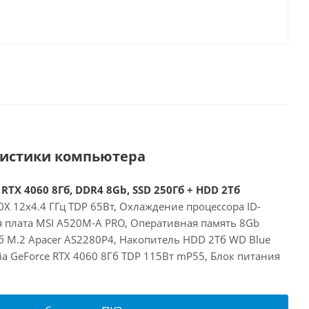
ристики компьютера
RTX 4060 8Гб, DDR4 8Gb, SSD 250Гб + HDD 2Тб
X 12x4.4 ГГц TDP 65Вт, Охлаждение процессора ID-
я плата MSI A520M-A PRO, Оперативная память 8Gb
б M.2 Apacer AS2280P4, Накопитель HDD 2Тб WD Blue
a GeForce RTX 4060 8Гб TDP 115Вт mP55, Блок питания