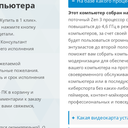
На базе какого проце
мпьютера
Этот компьютер собран на
поточный Zen 3 процессор с
упить в 1 клик».
повышаться до 4,6 ГГц в ре
и нажмите кнопку
компьютеров, за счет свое
детали.
будет пользоваться огромн
. Консультант
энтузиастов до второй пол
 его исполнения
поможет вам собрать компь
модернизации для обеспеч
 желаемой
вашего компьютера на прот
льные пожелания.
своевременного обслуживан
ть и срок исполнения
компьютера или в последую
киберспорта без каких-либ
ПК в корзину и
геймеров, контент-мэйкеро
омментарии к заказу
профессиональных и повсе
 вами свяжемся,
Какая видеокарта ус
тся окончательной. О