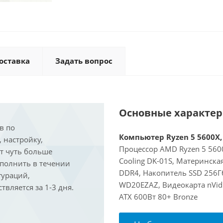
оставка
Задать вопрос
Основные характе
в по
Компьютер Ryzen 5 5600X, 
, настройку,
Процессор AMD Ryzen 5 5600
ит чуть больше
Cooling DK-01S, Материнска
ыполнить в течении
DDR4, Накопитель SSD 256Г
гураций,
WD20EZAZ, Видеокарта nVidi
вляется за 1-3 дня.
ATX 600Вт 80+ Bronze