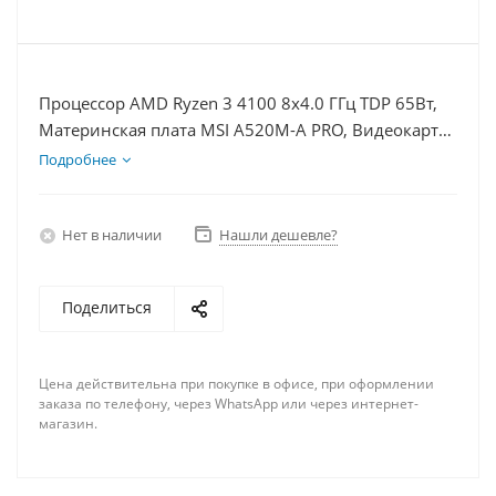
Процессор AMD Ryzen 3 4100 8x4.0 ГГц TDP 65Вт,
Материнская плата MSI A520M-A PRO, Видеокарта
RTX 4060 8Гб, Память DDR4 8Gb, Диски
Подробнее
SSD 250Гб + HDD 2Тб, БП 600Вт
Нет в наличии
Нашли дешевле?
Поделиться
Цена действительна при покупке в офисе, при оформлении
заказа по телефону, через WhatsApp или через интернет-
магазин.