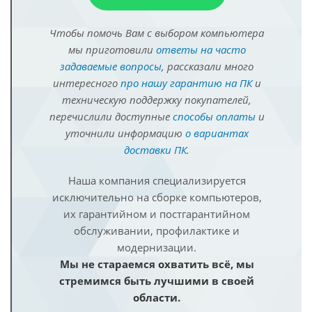
Чтобы помочь Вам с выбором компьютера
мы приготовили
ответы на часто
задаваемые вопросы
, рассказали много
интересного
про нашу гарантию на ПК
и
техническую поддержку покупателей,
перечислили доступные
способы оплаты
и
уточнили информацию
о вариантах
доставки ПК
.
Наша компания специализируется
исключительно на сборке компьютеров,
их гарантийном и постгарантийном
обслуживании, профилактике и
модернизации.
Мы не стараемся охватить всё, мы
стремимся быть лучшими в своей
области.