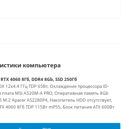
ристики компьютера
RTX 4060 8Гб, DDR4 8Gb, SSD 250Гб
X 12x4.4 ГГц TDP 65Вт, Охлаждение процессора ID-
я плата MSI A520M-A PRO, Оперативная память 8Gb
 M.2 Apacer AS2280P4, Накопитель HDD отсутствует,
RTX 4060 8Гб TDP 115Вт mP55, Блок питания ATX 600Вт