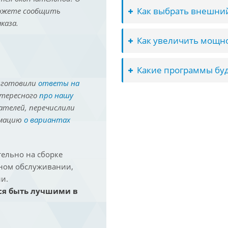
Как выбрать внешний
можете сообщить
каза.
Как увеличить мощно
Какие программы буд
иготовили
ответы на
нтересного
про нашу
ателей, перечислили
рмацию
о вариантах
ельно на сборке
йном обслуживании,
и.
ся быть лучшими в