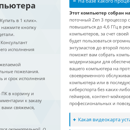
На базе какого проце
мпьютера
Этот компьютер собран на
поточный Zen 3 процессор с
упить в 1 клик».
повышаться до 4,6 ГГц в ре
и нажмите кнопку
компьютеров, за счет свое
детали.
будет пользоваться огромн
. Консультант
энтузиастов до второй пол
 его исполнения
поможет вам собрать компь
модернизации для обеспеч
 желаемой
вашего компьютера на прот
льные пожелания.
своевременного обслуживан
ть и срок исполнения
компьютера или в последую
киберспорта без каких-либ
ПК в корзину и
геймеров, контент-мэйкеро
омментарии к заказу
профессиональных и повсе
 вами свяжемся,
Какая видеокарта ус
тся окончательной. О