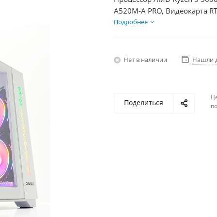
A520M-A PRO, Видеокарта RT
БП 600Вт
Подробнее
Нет в наличии
Нашли 
Ц
Поделиться
по