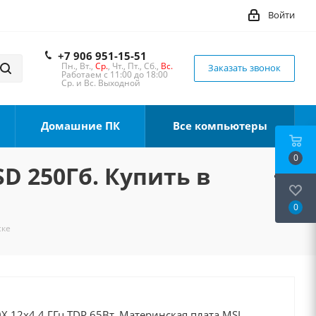
Войти
+7 906 951-15-51
Пн., Вт.,
Ср.
, Чт., Пт., Сб.,
Вс.
Заказать звонок
Работаем с 11:00 до 18:00
Ср. и Вс. Выходной
Домашние ПК
Все компьютеры
0
SD 250Гб. Купить в
0
ске
X 12x4.4 ГГц TDP 65Вт, Материнская плата MSI