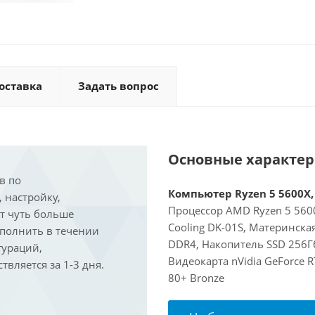
оставка
Задать вопрос
Основные характе
в по
Компьютер Ryzen 5 5600X, 
, настройку,
Процессор AMD Ryzen 5 5600
ит чуть больше
Cooling DK-01S, Материнска
ыполнить в течении
DDR4, Накопитель SSD 256Гб
гураций,
Видеокарта nVidia GeForce 
вляется за 1-3 дня.
80+ Bronze