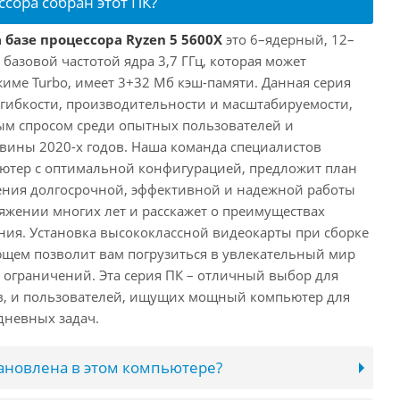
ссора собран этот ПК?
 базе процессора Ryzen 5 5600X
это 6–ядерный, 12–
 базовой частотой ядра 3,7 ГГц, которая может
жиме Turbo, имеет 3+32 Мб кэш-памяти. Данная серия
й гибкости, производительности и масштабируемости,
ым спросом среди опытных пользователей и
овины 2020-х годов. Наша команда специалистов
ютер с оптимальной конфигурацией, предложит план
ения долгосрочной, эффективной и надежной работы
яжении многих лет и расскажет о преимуществах
ия. Установка высококлассной видеокарты при сборке
щем позволит вам погрузиться в увлекательный мир
о ограничений. Эта серия ПК – отличный выбор для
в, и пользователей, ищущих мощный компьютер для
дневных задач.
тановлена в этом компьютере?