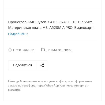
Процессор AMD Ryzen 3 4100 8x4.0 ГГц TDP 65Вт,
Материнская плата MSI A520M A PRO, Видеокарта
RTX 3060Ti 8Гб, Память DDR4 64Gb, Диски
Подробнее
SSD 250Гб + HDD 1Тб, БП 600Вт
Нет в наличии
Нашли дешевле?
Поделиться
Цена действительна при покупке в офисе, при оформлении
заказа по телефону, через WhatsApp или через интернет-
магазин.