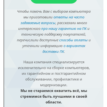
Чтобы помочь Вам с выбором компьютера
мы приготовили
ответы на часто
задаваемые вопросы
, рассказали много
интересного
про нашу гарантию на ПК
и
техническую поддержку покупателей,
перечислили доступные
способы оплаты
и
уточнили информацию
о вариантах
доставки ПК
.
Наша компания специализируется
исключительно на сборке компьютеров,
их гарантийном и постгарантийном
обслуживании, профилактике и
модернизации.
Мы не стараемся охватить всё, мы
стремимся быть лучшими в своей
области.