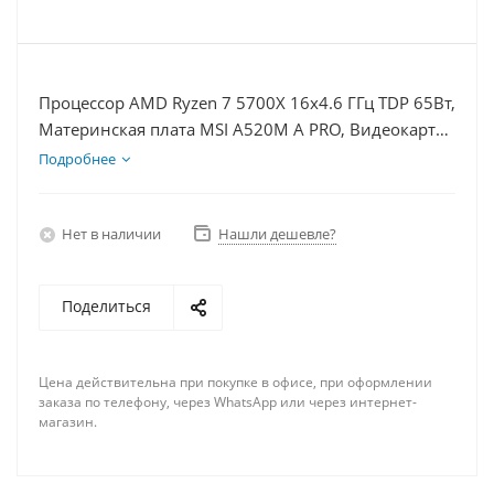
Процессор AMD Ryzen 7 5700X 16x4.6 ГГц TDP 65Вт,
Материнская плата MSI A520M A PRO, Видеокарта
RTX 3060 12Гб, Память DDR4 32Gb, Диски
Подробнее
SSD 250Гб + HDD 2Тб, БП 600Вт
Нет в наличии
Нашли дешевле?
Поделиться
Цена действительна при покупке в офисе, при оформлении
заказа по телефону, через WhatsApp или через интернет-
магазин.