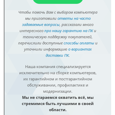
Чтобы помочь Вам с выбором компьютера
мы приготовили
ответы на часто
задаваемые вопросы
, рассказали много
интересного
про нашу гарантию на ПК
и
техническую поддержку покупателей,
перечислили доступные
способы оплаты
и
уточнили информацию
о вариантах
доставки ПК
.
Наша компания специализируется
исключительно на сборке компьютеров,
их гарантийном и постгарантийном
обслуживании, профилактике и
модернизации.
Мы не стараемся охватить всё, мы
стремимся быть лучшими в своей
области.