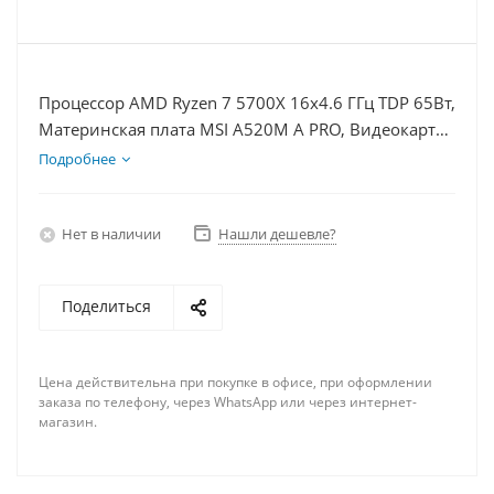
Процессор AMD Ryzen 7 5700X 16x4.6 ГГц TDP 65Вт,
Материнская плата MSI A520M A PRO, Видеокарта
RTX 3060 12Гб, Память DDR4 16Gb, Диски SSD
Подробнее
1000Гб + HDD 1Тб, БП 600Вт
Нет в наличии
Нашли дешевле?
Поделиться
Цена действительна при покупке в офисе, при оформлении
заказа по телефону, через WhatsApp или через интернет-
магазин.