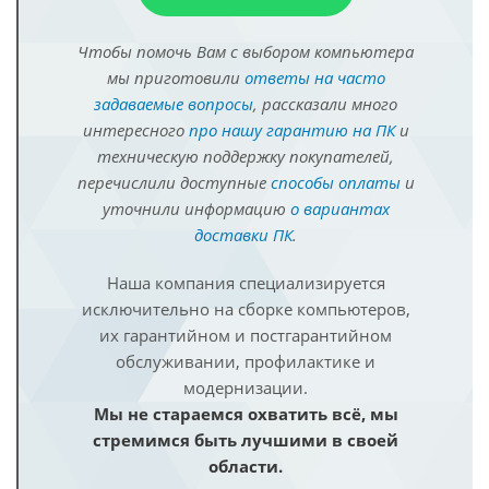
Чтобы помочь Вам с выбором компьютера
мы приготовили
ответы на часто
задаваемые вопросы
, рассказали много
интересного
про нашу гарантию на ПК
и
техническую поддержку покупателей,
перечислили доступные
способы оплаты
и
уточнили информацию
о вариантах
доставки ПК
.
Наша компания специализируется
исключительно на сборке компьютеров,
их гарантийном и постгарантийном
обслуживании, профилактике и
модернизации.
Мы не стараемся охватить всё, мы
стремимся быть лучшими в своей
области.