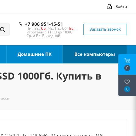
Войти
+7 906 951-15-51
Пн., Вт.,
Ср.
, Чт., Пт., Сб.,
Вс.
Заказать звонок
Работаем с 11:00 до 18:00
Ср. и Вс. Выходной
Домашние ПК
Все компьютеры
0
SSD 1000Гб. Купить в
0
омске
X 12x4.4 ГГц TDP 65Вт, Материнская плата MSI