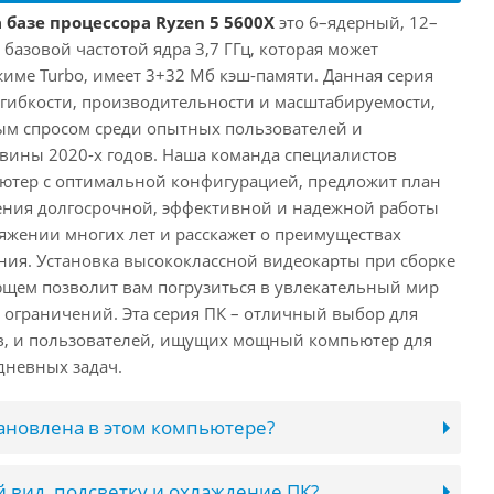
 базе процессора Ryzen 5 5600X
это 6–ядерный, 12–
 базовой частотой ядра 3,7 ГГц, которая может
жиме Turbo, имеет 3+32 Мб кэш-памяти. Данная серия
й гибкости, производительности и масштабируемости,
ым спросом среди опытных пользователей и
овины 2020-х годов. Наша команда специалистов
ютер с оптимальной конфигурацией, предложит план
ения долгосрочной, эффективной и надежной работы
яжении многих лет и расскажет о преимуществах
ия. Установка высококлассной видеокарты при сборке
щем позволит вам погрузиться в увлекательный мир
о ограничений. Эта серия ПК – отличный выбор для
в, и пользователей, ищущих мощный компьютер для
дневных задач.
тановлена в этом компьютере?
 вид, подсветку и охлаждение ПК?