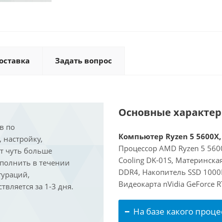
оставка
Задать вопрос
Основные характе
в по
Компьютер Ryzen 5 5600X, 
, настройку,
Процессор AMD Ryzen 5 5600
ит чуть больше
Cooling DK-01S, Материнска
ыполнить в течении
DDR4, Накопитель SSD 1000
гураций,
Видеокарта nVidia GeForce 
вляется за 1-3 дня.
На базе какого проце