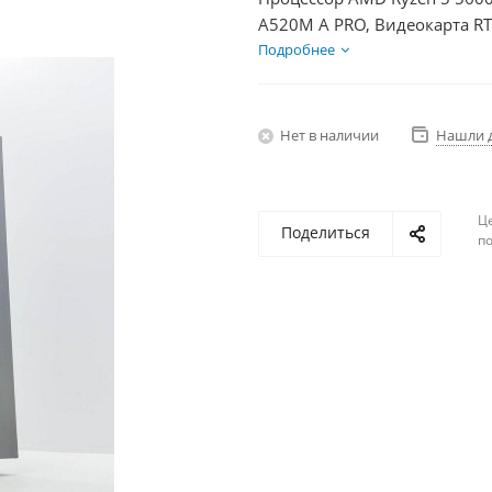
A520M A PRO, Видеокарта RT
БП 600Вт
Подробнее
Нет в наличии
Нашли 
Ц
Поделиться
по