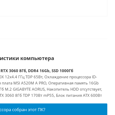
ристики компьютера
RTX 3060 8Гб, DDR4 16Gb, SSD 1000Гб
X 12x4.4 ГГц TDP 65Вт, Охлаждение процессора ID-
я плата MSI A520M A PRO, Оперативная память 16Gb
Гб M.2 GIGABYTE AORUS, Накопитель HDD отсутствует,
RTX 3060 8Гб TDP 170Вт mP55, Блок питания ATX 600Вт
ссора собран этот ПК?