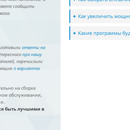
можете сообщить
каза.
Как увеличить мощно
Какие программы буд
иготовили
ответы на
нтересного
про нашу
ателей, перечислили
рмацию
о вариантах
ельно на сборке
йном обслуживании,
и.
ся быть лучшими в