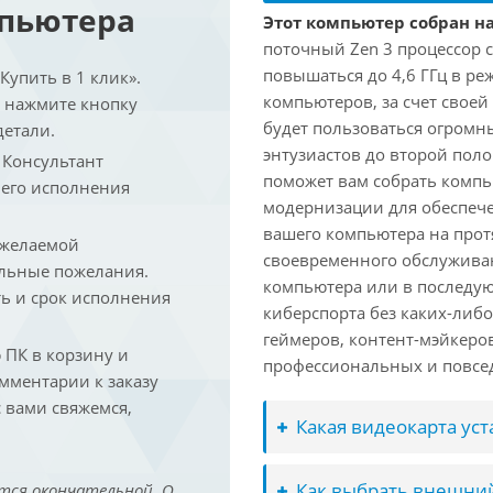
мпьютера
Этот компьютер собран на
поточный Zen 3 процессор с
повышаться до 4,6 ГГц в ре
упить в 1 клик».
компьютеров, за счет свое
и нажмите кнопку
будет пользоваться огромн
детали.
энтузиастов до второй пол
. Консультант
поможет вам собрать компь
 его исполнения
модернизации для обеспеч
вашего компьютера на прот
 желаемой
своевременного обслуживан
льные пожелания.
компьютера или в последую
ть и срок исполнения
киберспорта без каких-либ
геймеров, контент-мэйкеро
ПК в корзину и
профессиональных и повсе
омментарии к заказу
 вами свяжемся,
Какая видеокарта ус
Как выбрать внешний
тся окончательной. О