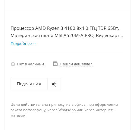
Процессор AMD Ryzen 3 4100 8x4.0 ГГц TDP 65Вт,
Материнская плата MSI A520M-A PRO, Видеокарта
RTX 4060Ti 8Гб, Память DDR4 16Gb, Диски SSD
Подробнее
1000Гб + HDD 2Тб, БП 600Вт
Нет в наличии
Нашли дешевле?
Поделиться
Цена действительна при покупке в офисе, при оформлении
заказа по телефону, через WhatsApp или через интернет-
магазин.