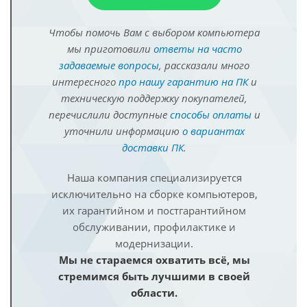
Чтобы помочь Вам с выбором компьютера
мы приготовили
ответы на часто
задаваемые вопросы
, рассказали много
интересного
про нашу гарантию на ПК
и
техническую поддержку покупателей,
перечислили доступные
способы оплаты
и
уточнили информацию
о вариантах
доставки ПК
.
Наша компания специализируется
исключительно на сборке компьютеров,
их гарантийном и постгарантийном
обслуживании, профилактике и
модернизации.
Мы не стараемся охватить всё, мы
стремимся быть лучшими в своей
области.