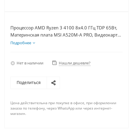
Процессор AMD Ryzen 3 4100 8x4.0 ГГц TDP 65Вт,
Материнская плата MSI A520M-A PRO, Видеокарта
RTX 3050 8Гб, Память DDR4 8Gb, Диски SSD
Подробнее
1000Гб, БП 600Вт
Нет в наличии
Нашли дешевле?
Поделиться
Цена действительна при покупке в офисе, при оформлении
заказа по телефону, через WhatsApp или через интернет-
магазин.