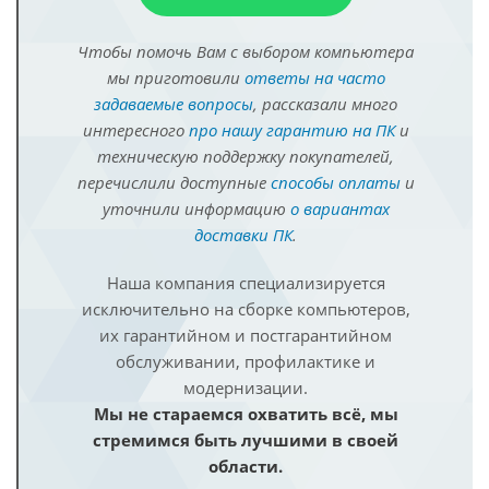
Чтобы помочь Вам с выбором компьютера
мы приготовили
ответы на часто
задаваемые вопросы
, рассказали много
интересного
про нашу гарантию на ПК
и
техническую поддержку покупателей,
перечислили доступные
способы оплаты
и
уточнили информацию
о вариантах
доставки ПК
.
Наша компания специализируется
исключительно на сборке компьютеров,
их гарантийном и постгарантийном
обслуживании, профилактике и
модернизации.
Мы не стараемся охватить всё, мы
стремимся быть лучшими в своей
области.