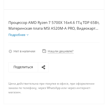
Процессор AMD Ryzen 7 5700X 16x4.6 ГГц TDP 65Вт,
Материнская плата MSI A520M-A PRO, Видеокарта
RTX 3050 8Гб, Память DDR4 8Gb, Диски SSD
Подробнее
1000Гб + HDD 1Тб, БП 600Вт
Нет в наличии
Нашли дешевле?
Поделиться
Цена действительна при покупке в офисе, при оформлении
заказа по телефону, через WhatsApp или через интернет-
магазин.