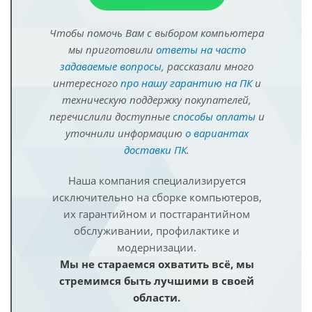
Чтобы помочь Вам с выбором компьютера
мы приготовили
ответы на часто
задаваемые вопросы
, рассказали много
интересного
про нашу гарантию на ПК
и
техническую поддержку покупателей,
перечислили доступные
способы оплаты
и
уточнили информацию
о вариантах
доставки ПК
.
Наша компания специализируется
исключительно на сборке компьютеров,
их гарантийном и постгарантийном
обслуживании, профилактике и
модернизации.
Мы не стараемся охватить всё, мы
стремимся быть лучшими в своей
области.