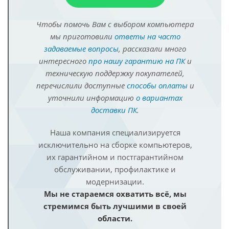
Чтобы помочь Вам с выбором компьютера
мы приготовили
ответы на часто
задаваемые вопросы
, рассказали много
интересного
про нашу гарантию на ПК
и
техническую поддержку покупателей,
перечислили доступные
способы оплаты
и
уточнили информацию
о вариантах
доставки ПК
.
Наша компания специализируется
исключительно на сборке компьютеров,
их гарантийном и постгарантийном
обслуживании, профилактике и
модернизации.
Мы не стараемся охватить всё, мы
стремимся быть лучшими в своей
области.