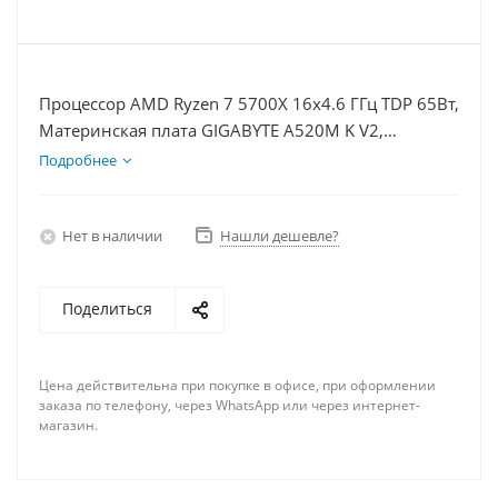
Процессор AMD Ryzen 7 5700X 16x4.6 ГГц TDP 65Вт,
Материнская плата GIGABYTE A520M K V2,
Видеокарта RTX 3050 8Гб, Память DDR4 32Gb,
Подробнее
Диски SSD 1000Гб + HDD 2Тб, БП 600Вт
Нет в наличии
Нашли дешевле?
Поделиться
Цена действительна при покупке в офисе, при оформлении
заказа по телефону, через WhatsApp или через интернет-
магазин.