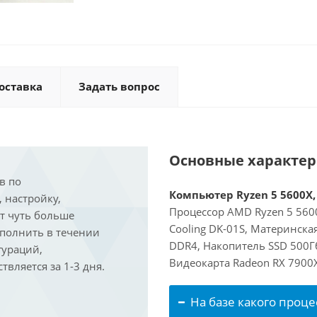
оставка
Задать вопрос
Основные характе
в по
Компьютер Ryzen 5 5600X, 
, настройку,
Процессор AMD Ryzen 5 5600
ит чуть больше
Cooling DK-01S, Материнска
ыполнить в течении
DDR4, Накопитель SSD 500Г
гураций,
Видеокарта Radeon RX 7900
вляется за 1-3 дня.
На базе какого проце