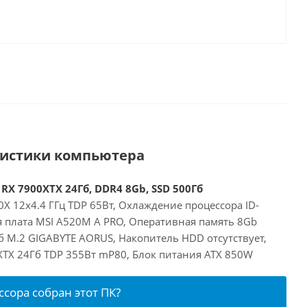
ристики компьютера
RX 7900XTX 24Гб, DDR4 8Gb, SSD 500Гб
X 12x4.4 ГГц TDP 65Вт, Охлаждение процессора ID-
я плата MSI A520M A PRO, Оперативная память 8Gb
б M.2 GIGABYTE AORUS, Накопитель HDD отсутствует,
XTX 24Гб TDP 355Вт mP80, Блок питания ATX 850W
ссора собран этот ПК?