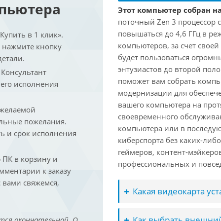
мпьютера
Этот компьютер собран на
поточный Zen 3 процессор с
повышаться до 4,6 ГГц в ре
упить в 1 клик».
компьютеров, за счет свое
и нажмите кнопку
будет пользоваться огромн
детали.
энтузиастов до второй пол
. Консультант
поможет вам собрать компь
 его исполнения
модернизации для обеспеч
вашего компьютера на прот
 желаемой
своевременного обслуживан
льные пожелания.
компьютера или в последую
ть и срок исполнения
киберспорта без каких-либ
геймеров, контент-мэйкеро
ПК в корзину и
профессиональных и повсе
омментарии к заказу
 вами свяжемся,
Какая видеокарта ус
Как выбрать внешний
тся окончательной. О