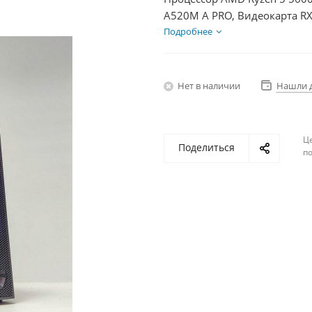
A520M A PRO, Видеокарта R
SSD 500Гб, БП 850Вт
Подробнее
Нет в наличии
Нашли 
Ц
Поделиться
по