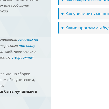
можете сообщить
каза.
Как увеличить мощно
Какие программы буд
иготовили
ответы на
нтересного
про нашу
ателей, перечислили
рмацию
о вариантах
ельно на сборке
йном обслуживании,
и.
ся быть лучшими в