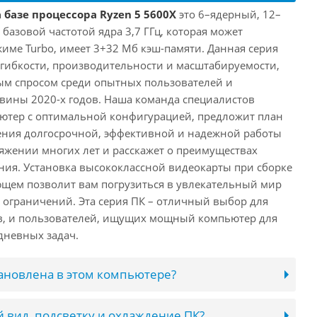
 базе процессора Ryzen 5 5600X
это 6–ядерный, 12–
 базовой частотой ядра 3,7 ГГц, которая может
жиме Turbo, имеет 3+32 Мб кэш-памяти. Данная серия
й гибкости, производительности и масштабируемости,
ым спросом среди опытных пользователей и
овины 2020-х годов. Наша команда специалистов
ютер с оптимальной конфигурацией, предложит план
ения долгосрочной, эффективной и надежной работы
яжении многих лет и расскажет о преимуществах
ия. Установка высококлассной видеокарты при сборке
щем позволит вам погрузиться в увлекательный мир
о ограничений. Эта серия ПК – отличный выбор для
в, и пользователей, ищущих мощный компьютер для
дневных задач.
тановлена в этом компьютере?
 вид, подсветку и охлаждение ПК?