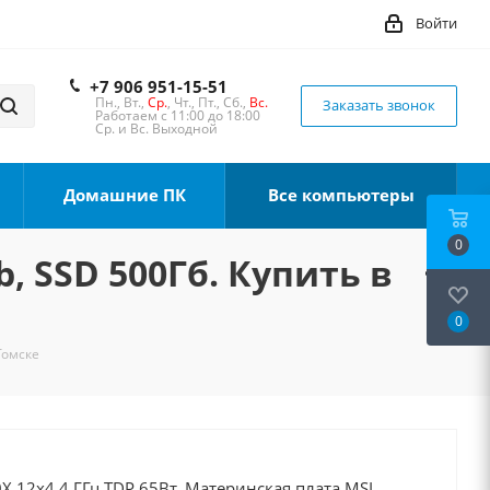
Войти
+7 906 951-15-51
Пн., Вт.,
Ср.
, Чт., Пт., Сб.,
Вс.
Заказать звонок
Работаем с 11:00 до 18:00
Ср. и Вс. Выходной
Домашние ПК
Все компьютеры
0
, SSD 500Гб. Купить в
0
Томске
X 12x4.4 ГГц TDP 65Вт, Материнская плата MSI