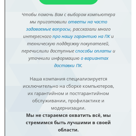
Чтобы помочь Вам с выбором компьютера
мы приготовили
ответы на часто
задаваемые вопросы
, рассказали много
интересного
про нашу гарантию на ПК
и
техническую поддержку покупателей,
перечислили доступные
способы оплаты
и
уточнили информацию
о вариантах
доставки ПК
.
Наша компания специализируется
исключительно на сборке компьютеров,
их гарантийном и постгарантийном
обслуживании, профилактике и
модернизации.
Мы не стараемся охватить всё, мы
стремимся быть лучшими в своей
области.