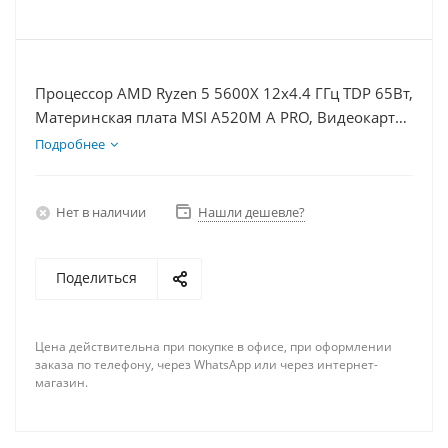
Процессор AMD Ryzen 5 5600X 12x4.4 ГГц TDP 65Вт,
Материнская плата MSI A520M A PRO, Видеокарта
RX 7900XTX 24Гб, Память DDR4 32Gb, Диски
Подробнее
SSD 500Гб + HDD 1Тб, БП 850Вт
Нет в наличии
Нашли дешевле?
Поделиться
Цена действительна при покупке в офисе, при оформлении
заказа по телефону, через WhatsApp или через интернет-
магазин.