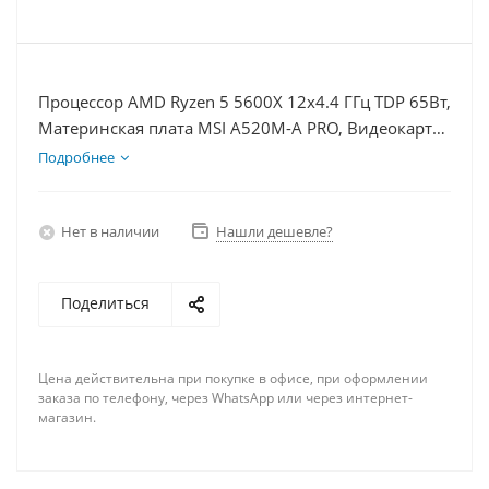
Процессор AMD Ryzen 5 5600X 12x4.4 ГГц TDP 65Вт,
Материнская плата MSI A520M-A PRO, Видеокарта
RTX 4090 24Гб, Память DDR4 8Gb, Диски SSD
Подробнее
1000Гб + HDD 1Тб, БП 850Вт
Нет в наличии
Нашли дешевле?
Поделиться
Цена действительна при покупке в офисе, при оформлении
заказа по телефону, через WhatsApp или через интернет-
магазин.