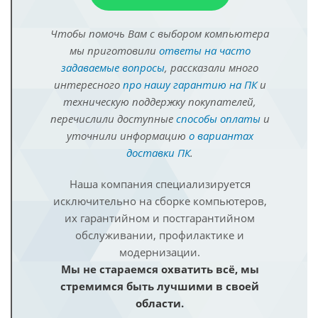
Чтобы помочь Вам с выбором компьютера
мы приготовили
ответы на часто
задаваемые вопросы
, рассказали много
интересного
про нашу гарантию на ПК
и
техническую поддержку покупателей,
перечислили доступные
способы оплаты
и
уточнили информацию
о вариантах
доставки ПК
.
Наша компания специализируется
исключительно на сборке компьютеров,
их гарантийном и постгарантийном
обслуживании, профилактике и
модернизации.
Мы не стараемся охватить всё, мы
стремимся быть лучшими в своей
области.