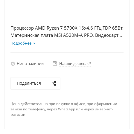
Процессор AMD Ryzen 7 5700X 16x4.6 ГГц TDP 65Вт,
Материнская плата MSI A520M-A PRO, Видеокарта
RTX 4090 24Гб, Память DDR4 8Gb, Диски SSD
Подробнее
1000Гб + HDD 2Тб, БП 850Вт
Нет в наличии
Нашли дешевле?
Поделиться
Цена действительна при покупке в офисе, при оформлении
заказа по телефону, через WhatsApp или через интернет-
магазин.