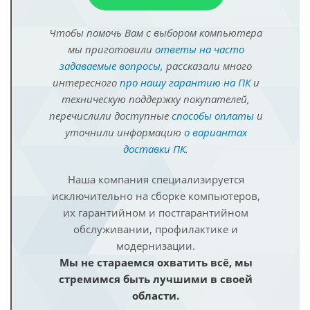
Чтобы помочь Вам с выбором компьютера
мы приготовили
ответы на часто
задаваемые вопросы
, рассказали много
интересного
про нашу гарантию на ПК
и
техническую поддержку покупателей,
перечислили доступные
способы оплаты
и
уточнили информацию
о вариантах
доставки ПК
.
Наша компания специализируется
исключительно на сборке компьютеров,
их гарантийном и постгарантийном
обслуживании, профилактике и
модернизации.
Мы не стараемся охватить всё, мы
стремимся быть лучшими в своей
области.