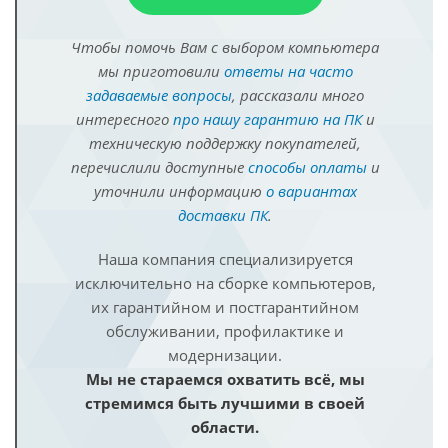
Чтобы помочь Вам с выбором компьютера
мы приготовили
ответы на часто
задаваемые вопросы
, рассказали много
интересного
про нашу гарантию на ПК
и
техническую поддержку покупателей,
перечислили доступные
способы оплаты
и
уточнили информацию
о вариантах
доставки ПК
.
Наша компания специализируется
исключительно на сборке компьютеров,
их гарантийном и постгарантийном
обслуживании, профилактике и
модернизации.
Мы не стараемся охватить всё, мы
стремимся быть лучшими в своей
области.