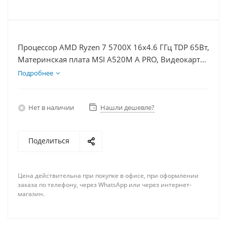
Процессор AMD Ryzen 7 5700X 16x4.6 ГГц TDP 65Вт,
Материнская плата MSI A520M A PRO, Видеокарта
RX 7900XTX 24Гб, Память DDR4 8Gb, Диски SSD
Подробнее
1000Гб + HDD 2Тб, БП 850Вт
Нет в наличии
Нашли дешевле?
Поделиться
Цена действительна при покупке в офисе, при оформлении
заказа по телефону, через WhatsApp или через интернет-
магазин.