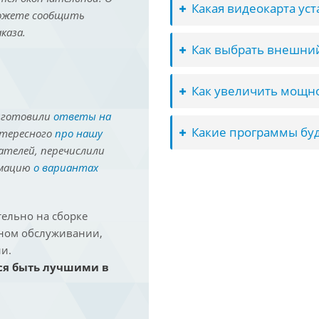
Какая видеокарта ус
можете сообщить
каза.
Как выбрать внешний
Как увеличить мощно
иготовили
ответы на
Какие программы буд
нтересного
про нашу
ателей, перечислили
рмацию
о вариантах
ельно на сборке
йном обслуживании,
и.
ся быть лучшими в