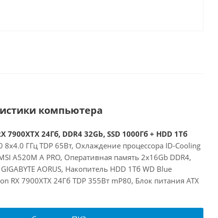
ристики компьютера
X 7900XTX 24Гб, DDR4 32Gb, SSD 1000Гб + HDD 1Тб
 8x4.0 ГГц TDP 65Вт, Охлаждение процессора ID-Cooling
 MSI A520M A PRO, Оперативная память 2x16Gb DDR4,
 GIGABYTE AORUS, Накопитель HDD 1Тб WD Blue
on RX 7900XTX 24Гб TDP 355Вт mP80, Блок питания ATX