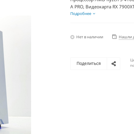
A PRO, Видеокарта RX 7900X
HDD 1Тб, БП 850Вт
Подробнее
Нет в наличии
Нашли 
Ц
Поделиться
по