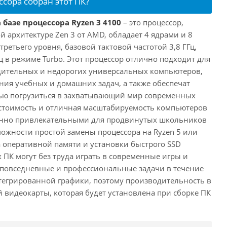
ссора собран этот ПК?
 базе процессора Ryzen 3 4100
– это процессор,
 архитектуре Zen 3 от AMD, обладает 4 ядрами и 8
третьего уровня, базовой тактовой частотой 3,8 ГГц,
ц в режиме Turbo. Этот процессор отлично подходит для
дительных и недорогих универсальных компьютеров,
ия учебных и домашних задач, а также обеспечат
ью погрузиться в захватывающий мир современных
стоимость и отличная масштабируемость компьютеров
бенно привлекательными для продвинутых школьников
можности простой замены процессора на Ryzen 5 или
а оперативной памяти и установки быстрого SSD
 ПК могут без труда играть в современные игры и
 повседневные и профессиональные задачи в течение
нтегрированной графики, поэтому производительность в
й видеокарты, которая будет установлена при сборке ПК