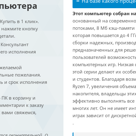
На базе какого проце
мпьютера
Этот компьютер собран на
основанный на современной
упить в 1 клик».
потоками, 8 Мб кэш-памяти 
и нажмите кнопку
которая повышается до 4 ГГ
детали.
сборки надежных, произво
. Консультант
предназначенных для решен
 его исполнения
пользователей возможност
компьютерных игр. Низкая 
 желаемой
этой серии делают их осо
льные пожелания.
и студентов. Благодаря воз
ть и срок исполнения
Ryzen 7, увеличения объем
накопителя, владельцы этих
ПК в корзину и
эффективно выполнять все
омментарии к заказу
многих лет. Он не имеет и
 вами свяжемся,
играх зависит от дискретно
.
тся окончательной. О