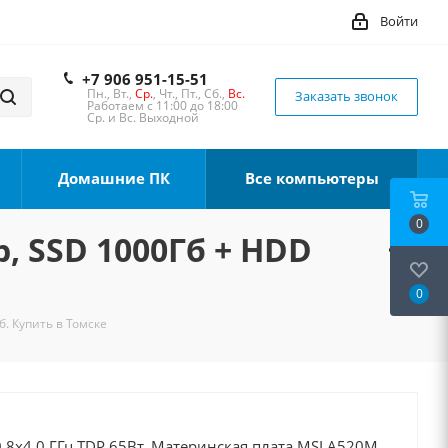
Войти
+7 906 951-15-51
Пн., Вт.,
Ср.
, Чт., Пт., Сб.,
Вс.
Заказать звонок
Работаем с 11:00 до 18:00
Ср. и Вс. Выходной
Домашние ПК
Все компьютеры
0
b, SSD 1000Гб + HDD
0
б. Купить в Томске
 8x4.0 ГГц TDP 65Вт, Материнская плата MSI A520M