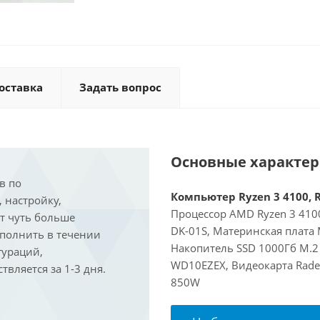
оставка
Задать вопрос
Основные характе
в по
Компьютер Ryzen 3 4100, R
, настройку,
Процессор AMD Ryzen 3 4100
ит чуть больше
DK-01S, Материнская плата
ыполнить в течении
Накопитель SSD 1000Гб M.2
гураций,
WD10EZEX, Видеокарта Rade
вляется за 1-3 дня.
850W