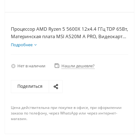
Процессор AMD Ryzen 5 5600X 12x4.4 ГГц TDP 65Вт,
Материнская плата MSI A520M A PRO, Видеокарта
RX 7900XTX 24Гб, Память DDR4 16Gb, Диски SSD
Подробнее
1000Гб + HDD 1Тб, БП 850Вт
Нет в наличии
Нашли дешевле?
Поделиться
Цена действительна при покупке в офисе, при оформлении
заказа по телефону, через WhatsApp или через интернет-
магазин.