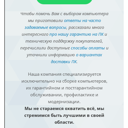
Чтобы помочь Вам с выбором компьютера
мы приготовили
ответы на часто
задаваемые вопросы
, рассказали много
интересного
про нашу гарантию на ПК
и
техническую поддержку покупателей,
перечислили доступные
способы оплаты
и
уточнили информацию
о вариантах
доставки ПК
.
Наша компания специализируется
исключительно на сборке компьютеров,
их гарантийном и постгарантийном
обслуживании, профилактике и
модернизации.
Мы не стараемся охватить всё, мы
стремимся быть лучшими в своей
области.