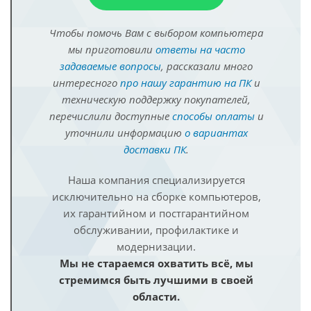
Чтобы помочь Вам с выбором компьютера
мы приготовили
ответы на часто
задаваемые вопросы
, рассказали много
интересного
про нашу гарантию на ПК
и
техническую поддержку покупателей,
перечислили доступные
способы оплаты
и
уточнили информацию
о вариантах
доставки ПК
.
Наша компания специализируется
исключительно на сборке компьютеров,
их гарантийном и постгарантийном
обслуживании, профилактике и
модернизации.
Мы не стараемся охватить всё, мы
стремимся быть лучшими в своей
области.