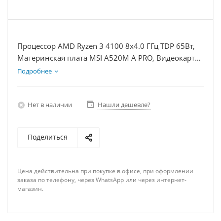
Процессор AMD Ryzen 3 4100 8x4.0 ГГц TDP 65Вт,
Материнская плата MSI A520M A PRO, Видеокарта
RX 7900XTX 24Гб, Память DDR4 16Gb, Диски SSD
Подробнее
1000Гб + HDD 2Тб, БП 850Вт
Нет в наличии
Нашли дешевле?
Поделиться
Цена действительна при покупке в офисе, при оформлении
заказа по телефону, через WhatsApp или через интернет-
магазин.