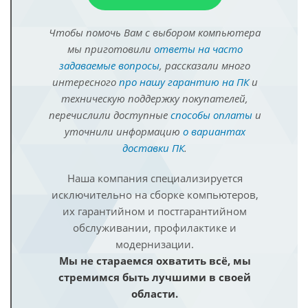
Чтобы помочь Вам с выбором компьютера
мы приготовили
ответы на часто
задаваемые вопросы
, рассказали много
интересного
про нашу гарантию на ПК
и
техническую поддержку покупателей,
перечислили доступные
способы оплаты
и
уточнили информацию
о вариантах
доставки ПК
.
Наша компания специализируется
исключительно на сборке компьютеров,
их гарантийном и постгарантийном
обслуживании, профилактике и
модернизации.
Мы не стараемся охватить всё, мы
стремимся быть лучшими в своей
области.