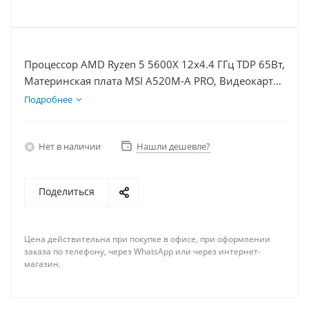
Процессор AMD Ryzen 5 5600X 12x4.4 ГГц TDP 65Вт,
Материнская плата MSI A520M-A PRO, Видеокарта
RTX 4090 24Гб, Память DDR4 64Gb, Диски
Подробнее
SSD 250Гб, БП 850Вт
Нет в наличии
Нашли дешевле?
Поделиться
Цена действительна при покупке в офисе, при оформлении
заказа по телефону, через WhatsApp или через интернет-
магазин.