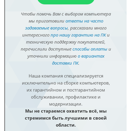
Чтобы помочь Вам с выбором компьютера
мы приготовили
ответы на часто
задаваемые вопросы
, рассказали много
интересного
про нашу гарантию на ПК
и
техническую поддержку покупателей,
перечислили доступные
способы оплаты
и
уточнили информацию
о вариантах
доставки ПК
.
Наша компания специализируется
исключительно на сборке компьютеров,
их гарантийном и постгарантийном
обслуживании, профилактике и
модернизации.
Мы не стараемся охватить всё, мы
стремимся быть лучшими в своей
области.