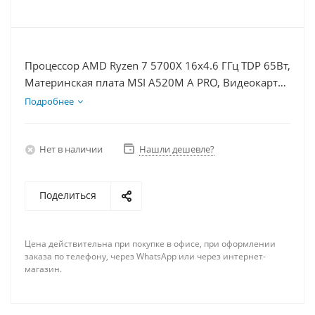
Процессор AMD Ryzen 7 5700X 16x4.6 ГГц TDP 65Вт,
Материнская плата MSI A520M A PRO, Видеокарта
RX 7900XTX 24Гб, Память DDR4 64Gb, Диски
Подробнее
SSD 250Гб + HDD 2Тб, БП 850Вт
Нет в наличии
Нашли дешевле?
Поделиться
Цена действительна при покупке в офисе, при оформлении
заказа по телефону, через WhatsApp или через интернет-
магазин.