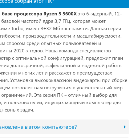
ссора собран этот ПК?
 базе процессора Ryzen 5 5600X
это 6–ядерный, 12–
 базовой частотой ядра 3,7 ГГц, которая может
жиме Turbo, имеет 3+32 Мб кэш-памяти. Данная серия
й гибкости, производительности и масштабируемости,
ым спросом среди опытных пользователей и
овины 2020-х годов. Наша команда специалистов
ютер с оптимальной конфигурацией, предложит план
ения долгосрочной, эффективной и надежной работы
яжении многих лет и расскажет о преимуществах
ия. Установка высококлассной видеокарты при сборке
щем позволит вам погрузиться в увлекательный мир
о ограничений. Эта серия ПК – отличный выбор для
в, и пользователей, ищущих мощный компьютер для
дневных задач.
тановлена в этом компьютере?