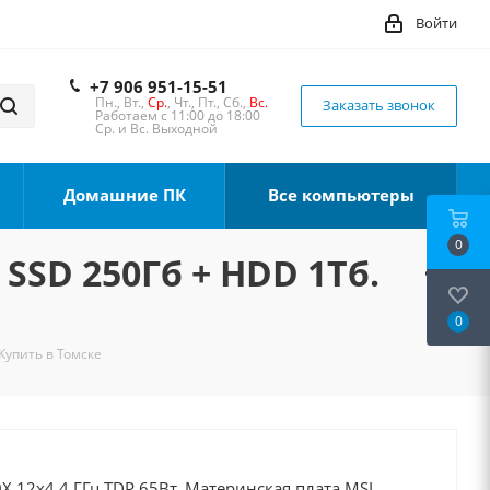
Войти
+7 906 951-15-51
Пн., Вт.,
Ср.
, Чт., Пт., Сб.,
Вс.
Заказать звонок
Работаем с 11:00 до 18:00
Ср. и Вс. Выходной
Домашние ПК
Все компьютеры
0
 SSD 250Гб + HDD 1Тб.
0
Купить в Томске
X 12x4.4 ГГц TDP 65Вт, Материнская плата MSI