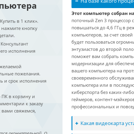
На базе какого проце
мпьютера
Этот компьютер собран на
поточный Zen 3 процессор с
упить в 1 клик».
повышаться до 4,6 ГГц в ре
и нажмите кнопку
компьютеров, за счет свое
детали.
будет пользоваться огромн
. Консультант
энтузиастов до второй пол
 его исполнения
поможет вам собрать компь
модернизации для обеспеч
 желаемой
вашего компьютера на прот
льные пожелания.
своевременного обслуживан
ть и срок исполнения
компьютера или в последую
киберспорта без каких-либ
ПК в корзину и
геймеров, контент-мэйкеро
омментарии к заказу
профессиональных и повсе
 вами свяжемся,
Какая видеокарта ус
тся окончательной. О