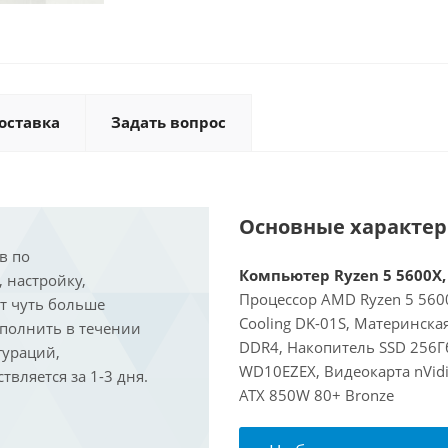
оставка
Задать вопрос
Основные характе
в по
Компьютер Ryzen 5 5600X, 
, настройку,
Процессор AMD Ryzen 5 5600
ит чуть больше
Cooling DK-01S, Материнск
ыполнить в течении
DDR4, Накопитель SSD 256Г
гураций,
WD10EZEX, Видеокарта nVidi
вляется за 1-3 дня.
ATX 850W 80+ Bronze