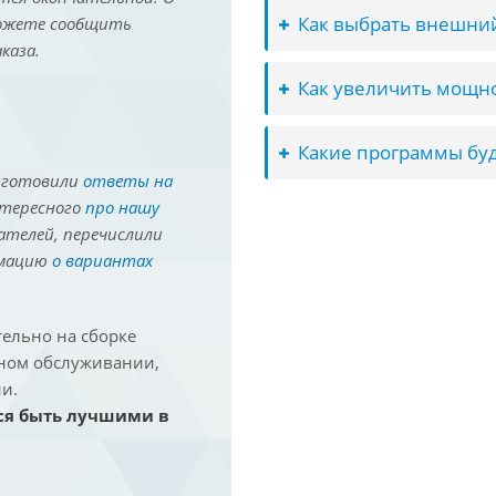
Как выбрать внешний
можете сообщить
каза.
Как увеличить мощно
Какие программы буд
иготовили
ответы на
нтересного
про нашу
ателей, перечислили
рмацию
о вариантах
ельно на сборке
йном обслуживании,
и.
ся быть лучшими в