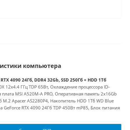
ристики компьютера
RTX 4090 24Гб, DDR4 32Gb, SSD 250Гб + HDD 1Тб
X 12x4.4 ГГц TDP 65Вт, Охлаждение процессора ID-
ая плата MSI A520M-A PRO, Оперативная память 2x16Gb
б M.2 Apacer AS2280P4, Накопитель HDD 1Тб WD Blue
a GeForce RTX 4090 24Гб TDP 450Вт mP85, Блок питания