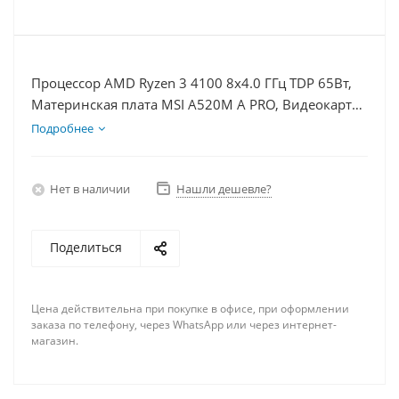
Процессор AMD Ryzen 3 4100 8x4.0 ГГц TDP 65Вт,
Материнская плата MSI A520M A PRO, Видеокарта
RX 7900XTX 24Гб, Память DDR4 16Gb, Диски
Подробнее
SSD 250Гб + HDD 1Тб, БП 850Вт
Нет в наличии
Нашли дешевле?
Поделиться
Цена действительна при покупке в офисе, при оформлении
заказа по телефону, через WhatsApp или через интернет-
магазин.