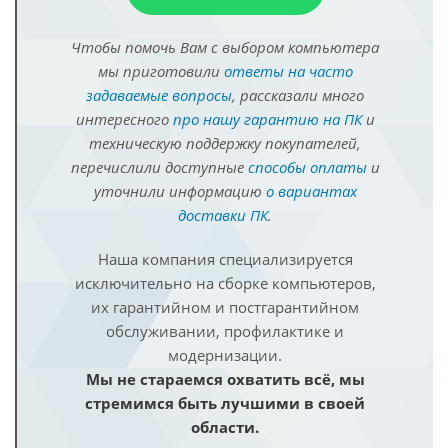
Чтобы помочь Вам с выбором компьютера
мы приготовили
ответы на часто
задаваемые вопросы
, рассказали много
интересного
про нашу гарантию на ПК
и
техническую поддержку покупателей,
перечислили доступные
способы оплаты
и
уточнили информацию
о вариантах
доставки ПК
.
Наша компания специализируется
исключительно на сборке компьютеров,
их гарантийном и постгарантийном
обслуживании, профилактике и
модернизации.
Мы не стараемся охватить всё, мы
стремимся быть лучшими в своей
области.