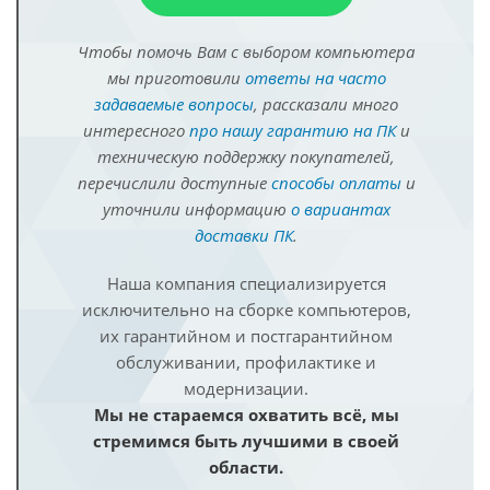
Чтобы помочь Вам с выбором компьютера
мы приготовили
ответы на часто
задаваемые вопросы
, рассказали много
интересного
про нашу гарантию на ПК
и
техническую поддержку покупателей,
перечислили доступные
способы оплаты
и
уточнили информацию
о вариантах
доставки ПК
.
Наша компания специализируется
исключительно на сборке компьютеров,
их гарантийном и постгарантийном
обслуживании, профилактике и
модернизации.
Мы не стараемся охватить всё, мы
стремимся быть лучшими в своей
области.