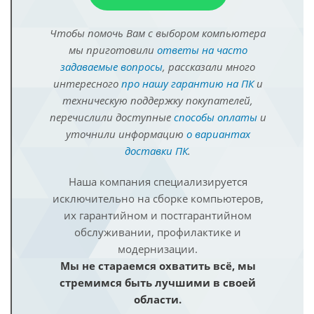
Чтобы помочь Вам с выбором компьютера
мы приготовили
ответы на часто
задаваемые вопросы
, рассказали много
интересного
про нашу гарантию на ПК
и
техническую поддержку покупателей,
перечислили доступные
способы оплаты
и
уточнили информацию
о вариантах
доставки ПК
.
Наша компания специализируется
исключительно на сборке компьютеров,
их гарантийном и постгарантийном
обслуживании, профилактике и
модернизации.
Мы не стараемся охватить всё, мы
стремимся быть лучшими в своей
области.