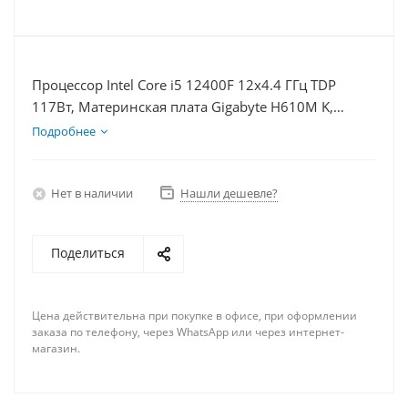
Процессор Intel Core i5 12400F 12x4.4 ГГц TDP
117Вт, Материнская плата Gigabyte H610M K,
Видеокарта RX 6700 10Гб, Память DDR4 8Gb,
Подробнее
Диски SSD 500Гб + HDD 2Тб, БП 750Вт
Нет в наличии
Нашли дешевле?
Поделиться
Цена действительна при покупке в офисе, при оформлении
заказа по телефону, через WhatsApp или через интернет-
магазин.