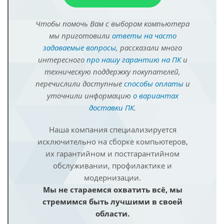
Чтобы помочь Вам с выбором компьютера
мы приготовили
ответы на часто
задаваемые вопросы
, рассказали много
интересного
про нашу гарантию на ПК
и
техническую поддержку покупателей,
перечислили доступные
способы оплаты
и
уточнили информацию
о вариантах
доставки ПК
.
Наша компания специализируется
исключительно на сборке компьютеров,
их гарантийном и постгарантийном
обслуживании, профилактике и
модернизации.
Мы не стараемся охватить всё, мы
стремимся быть лучшими в своей
области.