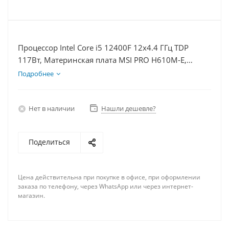
Процессор Intel Core i5 12400F 12x4.4 ГГц TDP
117Вт, Материнская плата MSI PRO H610M-E,
Видеокарта RTX 4070 12Гб, Память DDR4 8Gb,
Подробнее
Диски SSD 500Гб + HDD 2Тб, БП 750Вт
Нет в наличии
Нашли дешевле?
Поделиться
Цена действительна при покупке в офисе, при оформлении
заказа по телефону, через WhatsApp или через интернет-
магазин.