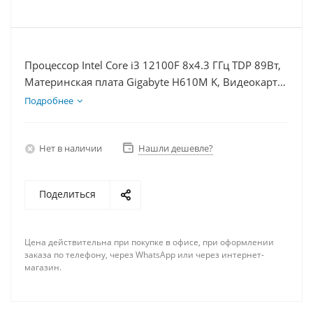
Процессор Intel Core i3 12100F 8x4.3 ГГц TDP 89Вт,
Материнская плата Gigabyte H610M K, Видеокарта
RX 6700XT 12Гб, Память DDR4 16Gb, Диски
Подробнее
SSD 500Гб + HDD 2Тб, БП 750Вт
Нет в наличии
Нашли дешевле?
Поделиться
Цена действительна при покупке в офисе, при оформлении
заказа по телефону, через WhatsApp или через интернет-
магазин.