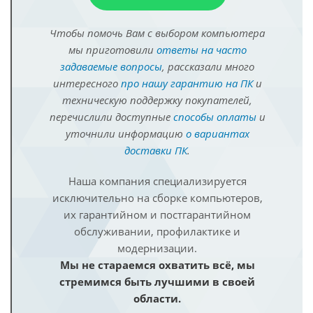
Чтобы помочь Вам с выбором компьютера
мы приготовили
ответы на часто
задаваемые вопросы
, рассказали много
интересного
про нашу гарантию на ПК
и
техническую поддержку покупателей,
перечислили доступные
способы оплаты
и
уточнили информацию
о вариантах
доставки ПК
.
Наша компания специализируется
исключительно на сборке компьютеров,
их гарантийном и постгарантийном
обслуживании, профилактике и
модернизации.
Мы не стараемся охватить всё, мы
стремимся быть лучшими в своей
области.