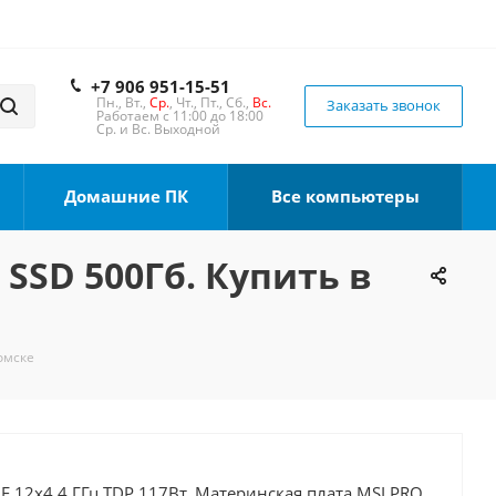
+7 906 951-15-51
Пн., Вт.,
Ср.
, Чт., Пт., Сб.,
Вс.
Заказать звонок
Работаем с 11:00 до 18:00
Ср. и Вс. Выходной
Домашние ПК
Все компьютеры
 SSD 500Гб. Купить в
Томске
00F 12x4.4 ГГц TDP 117Вт, Материнская плата MSI PRO