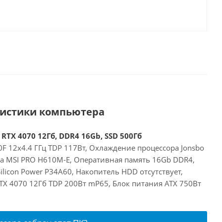
ристики компьютера
 RTX 4070 12Гб, DDR4 16Gb, SSD 500Гб
00F 12x4.4 ГГц TDP 117Вт, Охлаждение процессора Jonsbo
та MSI PRO H610M-E, Оперативная память 16Gb DDR4,
ilicon Power P34A60, Накопитель HDD отсутствует,
RTX 4070 12Гб TDP 200Вт mP65, Блок питания ATX 750Вт