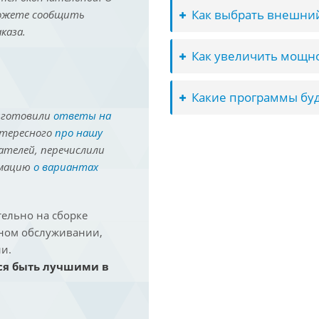
Как выбрать внешний
можете сообщить
каза.
Как увеличить мощно
Какие программы буд
иготовили
ответы на
нтересного
про нашу
ателей, перечислили
рмацию
о вариантах
ельно на сборке
йном обслуживании,
и.
ся быть лучшими в