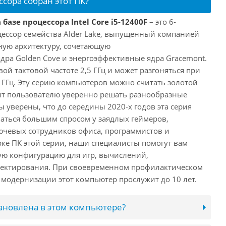
ссора собран этот ПК?
базе процессора Intel Core i5-12400F
– это 6-
ессор семейства Alder Lake, выпущенный компанией
дную архитектуру, сочетающую
ра Golden Cove и энергоэффективные ядра Gracemont.
вой тактовой частоте 2,5 ГГц и может разгоняться при
 ГГц. Эту серию компьютеров можно считать золотой
ит пользователю уверенно решать разнообразные
 уверены, что до середины 2020-х годов эта серия
аться большим спросом у заядлых геймеров,
ючевых сотрудников офиса, программистов и
ке ПК этой серии, наши специалисты помогут вам
ую конфигурацию для игр, вычислений,
ектирования. При своевременном профилактическом
модернизации этот компьютер прослужит до 10 лет.
тановлена в этом компьютере?