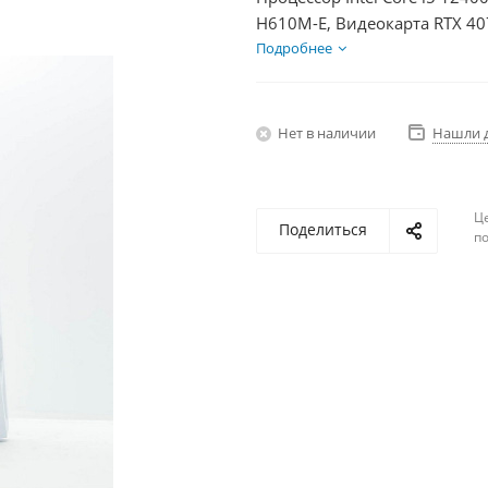
H610M-E, Видеокарта RTX 40
750Вт
Подробнее
Нет в наличии
Нашли 
Ц
Поделиться
по