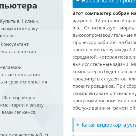
На базе какого проце
мпьютера
Этот компьютер собран на 
ядерный, 12-поточный проц
упить в 1 клик».
Intel. Он использует гибри
и нажмите кнопку
высокопроизводительные яд
детали.
Процессор работает на базо
. Консультант
повышении нагрузки до 4,4
 его исполнения
серединой, которая позвол
вычислительные задачи. Мы
 желаемой
компьютеров будет пользов
льные пожелания.
продвинутых студентов, кл
ть и срок исполнения
проектировщиков. При сбор
скомплектовать оптимальн
ПК в корзину и
программирования или про
омментарии к заказу
обслуживании и грамотной 
 вами свяжемся,
Какая видеокарта ус
тся окончательной. О