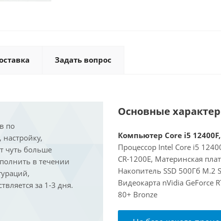
оставка
Задать вопрос
Основные характе
в по
Компьютер Core i5 12400F,
, настройку,
Процессор Intel Core i5 124
ит чуть больше
CR-1200E, Материнская пла
ыполнить в течении
Накопитель SSD 500Гб M.2 S
гураций,
Видеокарта nVidia GeForce 
вляется за 1-3 дня.
80+ Bronze