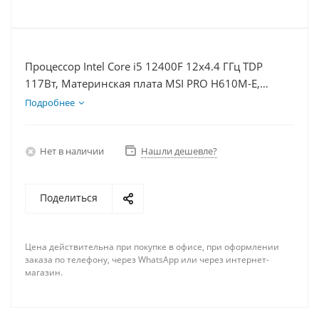
Процессор Intel Core i5 12400F 12x4.4 ГГц TDP
117Вт, Материнская плата MSI PRO H610M-E,
Видеокарта RTX 4070 12Гб, Память DDR4 64Gb,
Подробнее
Диски SSD 500Гб + HDD 1Тб, БП 750Вт
Нет в наличии
Нашли дешевле?
Поделиться
Цена действительна при покупке в офисе, при оформлении
заказа по телефону, через WhatsApp или через интернет-
магазин.