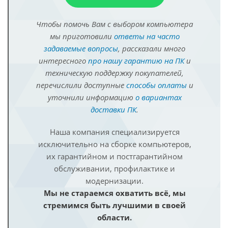
Чтобы помочь Вам с выбором компьютера
мы приготовили
ответы на часто
задаваемые вопросы
, рассказали много
интересного
про нашу гарантию на ПК
и
техническую поддержку покупателей,
перечислили доступные
способы оплаты
и
уточнили информацию
о вариантах
доставки ПК
.
Наша компания специализируется
исключительно на сборке компьютеров,
их гарантийном и постгарантийном
обслуживании, профилактике и
модернизации.
Мы не стараемся охватить всё, мы
стремимся быть лучшими в своей
области.