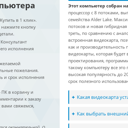
мпьютера
Этот компьютер собран на 
процессор с 8 потоками, вы
семейства Alder Lake. Макс
упить в 1 клик».
потоков и новая гибридная
и нажмите кнопку
треть, по сравнению с анал
детали.
встроенная видеокарта, по
. Консультант
как и производительность 
 его исполнения
видеокарты, которая будет 
проектирования, программ
 желаемой
такому компьютеру все это
льные пожелания.
высокая популярность до 2
ть и срок исполнения
срок полезного использован
ПК в корзину и
Какая видеокарта ус
омментарии к заказу
 вами свяжемся,
Как выбрать внешний
тся окончательной. О