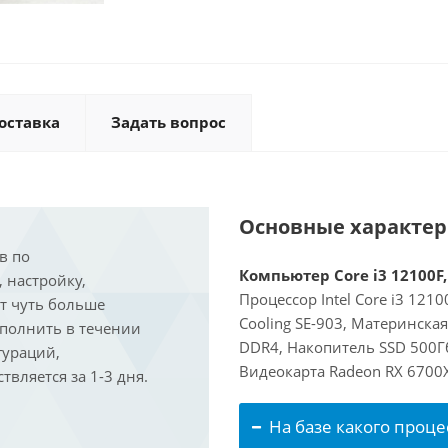
оставка
Задать вопрос
Основные характе
в по
Компьютер Core i3 12100F,
, настройку,
Процессор Intel Core i3 121
ит чуть больше
Cooling SE-903, Материнска
ыполнить в течении
DDR4, Накопитель SSD 500Г
гураций,
Видеокарта Radeon RX 6700
вляется за 1-3 дня.
На базе какого проце