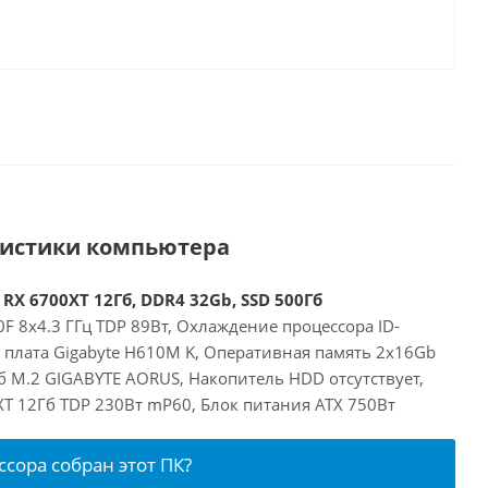
ристики компьютера
 RX 6700XT 12Гб, DDR4 32Gb, SSD 500Гб
00F 8x4.3 ГГц TDP 89Вт, Охлаждение процессора ID-
я плата Gigabyte H610M K, Оперативная память 2x16Gb
б M.2 GIGABYTE AORUS, Накопитель HDD отсутствует,
XT 12Гб TDP 230Вт mP60, Блок питания ATX 750Вт
ссора собран этот ПК?