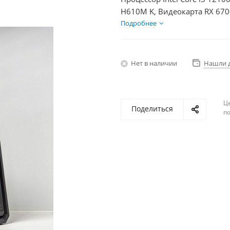
H610M K, Видеокарта RX 670
750Вт
Подробнее
Нет в наличии
Нашли 
Ц
Поделиться
по