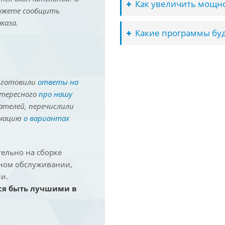
Как увеличить мощно
можете сообщить
каза.
Какие программы буд
иготовили
ответы на
нтересного
про нашу
ателей, перечислили
рмацию
о вариантах
ельно на сборке
йном обслуживании,
и.
ся быть лучшими в