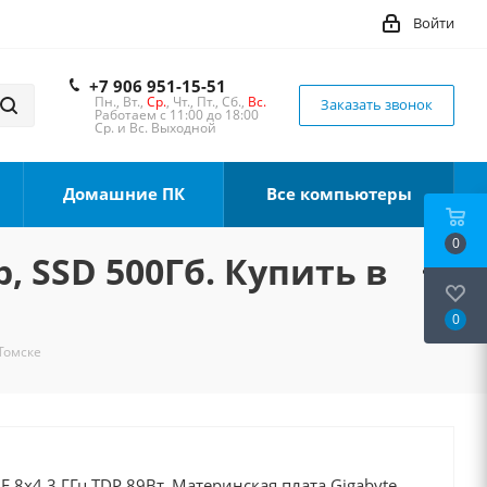
Войти
+7 906 951-15-51
Пн., Вт.,
Ср.
, Чт., Пт., Сб.,
Вс.
Заказать звонок
Работаем с 11:00 до 18:00
Ср. и Вс. Выходной
Домашние ПК
Все компьютеры
0
, SSD 500Гб. Купить в
0
 Томске
0F 8x4.3 ГГц TDP 89Вт, Материнская плата Gigabyte