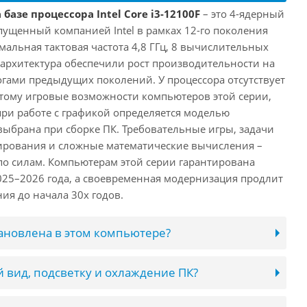
базе процессора Intel Core i3-12100F
– это 4-ядерный
пущенный компанией Intel в рамках 12-го поколения
имальная тактовая частота 4,8 ГГц, 8 вычислительных
 архитектура обеспечили рост производительности на
огами предыдущих поколений. У процессора отсутствует
этому игровые возможности компьютеров этой серии,
при работе с графикой определяется моделью
выбрана при сборке ПК. Требовательные игры, задачи
ирования и сложные математические вычисления –
 по силам. Компьютерам этой серии гарантирована
025–2026 года, а своевременная модернизация продлит
ия до начала 30х годов.
тановлена в этом компьютере?
 вид, подсветку и охлаждение ПК?