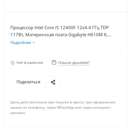
Процессор Intel Core i5 12400F 12x4.4 ГГц TDP
117Вт, Материнская плата Gigabyte H610M K,
Видеокарта RX 7900XT 20Гб, Память DDR4 64Gb,
Подробнее
Диски SSD 500Гб, БП 850Вт
Нет в наличии
Нашли дешевле?
Поделиться
Цена действительна при покупке в офисе, при оформлении
заказа по телефону, через WhatsApp или через интернет-
магазин.