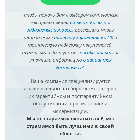
Чтобы помочь Вам с выбором компьютера
мы приготовили
ответы на часто
задаваемые вопросы
, рассказали много
интересного
про нашу гарантию на ПК
и
техническую поддержку покупателей,
перечислили доступные
способы оплаты
и
уточнили информацию
о вариантах
доставки ПК
.
Наша компания специализируется
исключительно на сборке компьютеров,
их гарантийном и постгарантийном
обслуживании, профилактике и
модернизации.
Мы не стараемся охватить всё, мы
стремимся быть лучшими в своей
области.