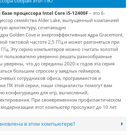
ссора собран этот ПК?
базе процессора Intel Core i5-12400F
– это 6-
ессор семейства Alder Lake, выпущенный компанией
дную архитектуру, сочетающую
ра Golden Cove и энергоэффективные ядра Gracemont.
вой тактовой частоте 2,5 ГГц и может разгоняться при
 ГГц. Эту серию компьютеров можно считать золотой
ит пользователю уверенно решать разнообразные
 уверены, что до середины 2020-х годов эта серия
аться большим спросом у заядлых геймеров,
ючевых сотрудников офиса, программистов и
ке ПК этой серии, наши специалисты помогут вам
ую конфигурацию для игр, вычислений,
ектирования. При своевременном профилактическом
модернизации этот компьютер прослужит до 10 лет.
тановлена в этом компьютере?