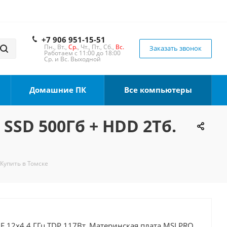
+7 906 951-15-51
Пн., Вт.,
Ср.
, Чт., Пт., Сб.,
Вс.
Заказать звонок
Работаем с 11:00 до 18:00
Ср. и Вс. Выходной
Домашние ПК
Все компьютеры
 SSD 500Гб + HDD 2Тб.
 Купить в Томске
00F 12x4.4 ГГц TDP 117Вт, Материнская плата MSI PRO