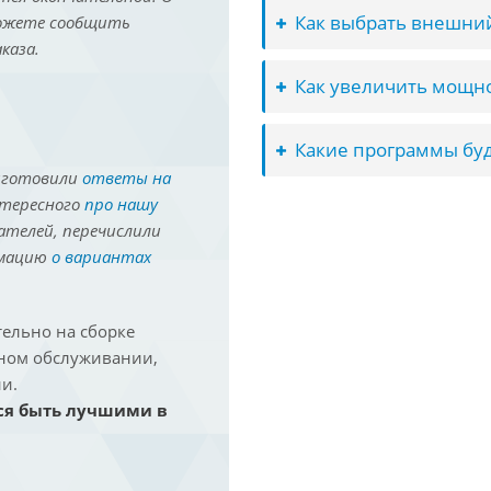
Как выбрать внешний
можете сообщить
каза.
Как увеличить мощно
Какие программы буд
иготовили
ответы на
нтересного
про нашу
ателей, перечислили
рмацию
о вариантах
ельно на сборке
йном обслуживании,
и.
ся быть лучшими в