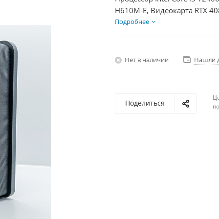
H610M-E, Видеокарта RTX 40
HDD 2Тб, БП 850Вт
Подробнее
Нет в наличии
Нашли 
Ц
Поделиться
по