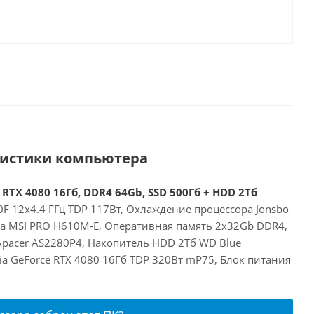
ристики компьютера
 RTX 4080 16Гб, DDR4 64Gb, SSD 500Гб + HDD 2Тб
00F 12x4.4 ГГц TDP 117Вт, Охлаждение процессора Jonsbo
та MSI PRO H610M-E, Оперативная память 2x32Gb DDR4,
Apacer AS2280P4, Накопитель HDD 2Тб WD Blue
a GeForce RTX 4080 16Гб TDP 320Вт mP75, Блок питания