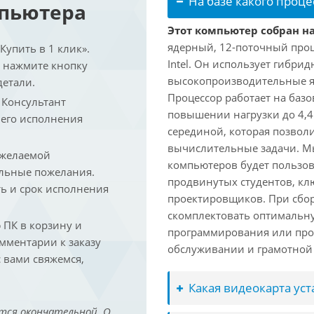
На базе какого проце
мпьютера
Этот компьютер собран на 
ядерный, 12-поточный проц
упить в 1 клик».
Intel. Он использует гибри
и нажмите кнопку
высокопроизводительные яд
детали.
Процессор работает на базо
. Консультант
повышении нагрузки до 4,4
 его исполнения
серединой, которая позвол
вычислительные задачи. Мы
 желаемой
компьютеров будет пользов
льные пожелания.
продвинутых студентов, кл
ть и срок исполнения
проектировщиков. При сбор
скомплектовать оптимальн
ПК в корзину и
программирования или про
омментарии к заказу
обслуживании и грамотной 
 вами свяжемся,
Какая видеокарта ус
тся окончательной. О