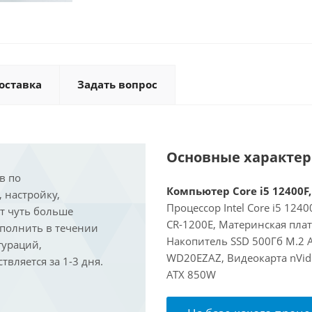
оставка
Задать вопрос
Основные характе
в по
Компьютер Core i5 12400F,
, настройку,
Процессор Intel Core i5 124
ит чуть больше
CR-1200E, Материнская пла
ыполнить в течении
Накопитель SSD 500Гб M.2 
гураций,
WD20EZAZ, Видеокарта nVidi
вляется за 1-3 дня.
ATX 850W