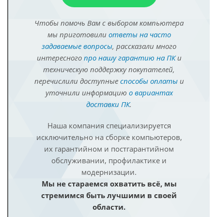
Чтобы помочь Вам с выбором компьютера
мы приготовили
ответы на часто
задаваемые вопросы
, рассказали много
интересного
про нашу гарантию на ПК
и
техническую поддержку покупателей,
перечислили доступные
способы оплаты
и
уточнили информацию
о вариантах
доставки ПК
.
Наша компания специализируется
исключительно на сборке компьютеров,
их гарантийном и постгарантийном
обслуживании, профилактике и
модернизации.
Мы не стараемся охватить всё, мы
стремимся быть лучшими в своей
области.