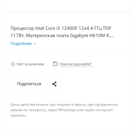
Процессор Intel Core i5 12400F 12x4.4 ГГц TDP
117Вт, Материнская плата Gigabyte H610M K,
Видеокарта RX 7900XTX 24Гб, Память DDR4 32Gb,
Подробнее
Диски SSD 500Гб, БП 850Вт
Нет в наличии
Нашли дешевле?
Поделиться
Цена действительна при покупке в офисе, при оформлении
заказа по телефону, через WhatsApp или через интернет-
магазин.