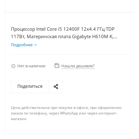
Процессор Intel Core i5 12400F 12x4.4 ГГц TDP
117Вт, Материнская плата Gigabyte H610M K,
Видеокарта RX 7900XTX 24Гб, Память DDR4 32Gb,
Подробнее
Диски SSD 500Гб + HDD 1Тб, БП 850Вт
Нет в наличии
Нашли дешевле?
Поделиться
Цена действительна при покупке в офисе, при оформлении
заказа по телефону, через WhatsApp или через интернет-
магазин.