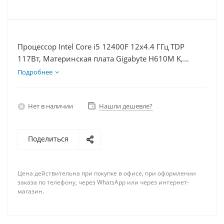
Процессор Intel Core i5 12400F 12x4.4 ГГц TDP
117Вт, Материнская плата Gigabyte H610M K,
Видеокарта RX 7900XT 20Гб, Память DDR4 32Gb,
Подробнее
Диски SSD 500Гб + HDD 2Тб, БП 850Вт
Нет в наличии
Нашли дешевле?
Поделиться
Цена действительна при покупке в офисе, при оформлении
заказа по телефону, через WhatsApp или через интернет-
магазин.