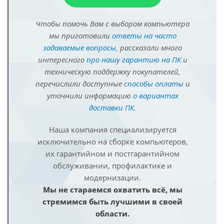
Чтобы помочь Вам с выбором компьютера
мы приготовили
ответы на часто
задаваемые вопросы
, рассказали много
интересного
про нашу гарантию на ПК
и
техническую поддержку покупателей,
перечислили доступные
способы оплаты
и
уточнили информацию
о вариантах
доставки ПК
.
Наша компания специализируется
исключительно на сборке компьютеров,
их гарантийном и постгарантийном
обслуживании, профилактике и
модернизации.
Мы не стараемся охватить всё, мы
стремимся быть лучшими в своей
области.