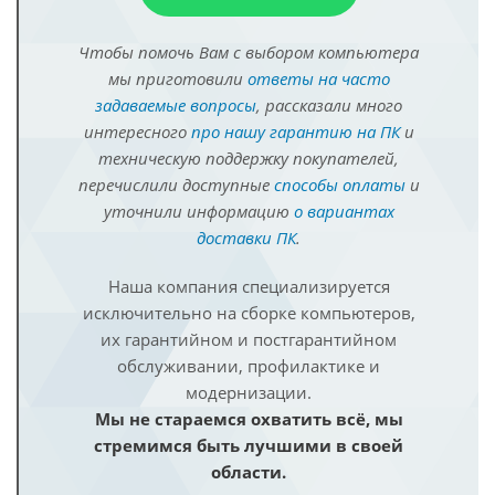
Чтобы помочь Вам с выбором компьютера
мы приготовили
ответы на часто
задаваемые вопросы
, рассказали много
интересного
про нашу гарантию на ПК
и
техническую поддержку покупателей,
перечислили доступные
способы оплаты
и
уточнили информацию
о вариантах
доставки ПК
.
Наша компания специализируется
исключительно на сборке компьютеров,
их гарантийном и постгарантийном
обслуживании, профилактике и
модернизации.
Мы не стараемся охватить всё, мы
стремимся быть лучшими в своей
области.