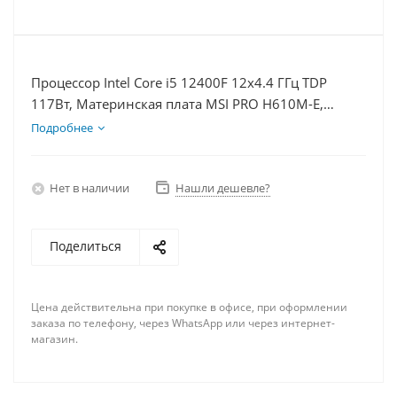
Процессор Intel Core i5 12400F 12x4.4 ГГц TDP
117Вт, Материнская плата MSI PRO H610M-E,
Видеокарта RTX 4080 16Гб, Память DDR4 32Gb,
Подробнее
Диски SSD 500Гб + HDD 2Тб, БП 850Вт
Нет в наличии
Нашли дешевле?
Поделиться
Цена действительна при покупке в офисе, при оформлении
заказа по телефону, через WhatsApp или через интернет-
магазин.