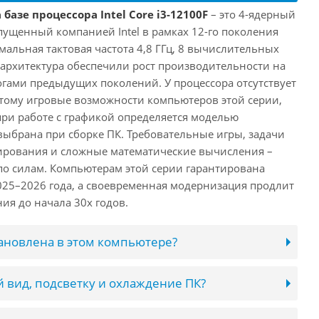
базе процессора Intel Core i3-12100F
– это 4-ядерный
пущенный компанией Intel в рамках 12-го поколения
имальная тактовая частота 4,8 ГГц, 8 вычислительных
 архитектура обеспечили рост производительности на
огами предыдущих поколений. У процессора отсутствует
этому игровые возможности компьютеров этой серии,
при работе с графикой определяется моделью
выбрана при сборке ПК. Требовательные игры, задачи
ирования и сложные математические вычисления –
 по силам. Компьютерам этой серии гарантирована
025–2026 года, а своевременная модернизация продлит
ия до начала 30х годов.
тановлена в этом компьютере?
 вид, подсветку и охлаждение ПК?