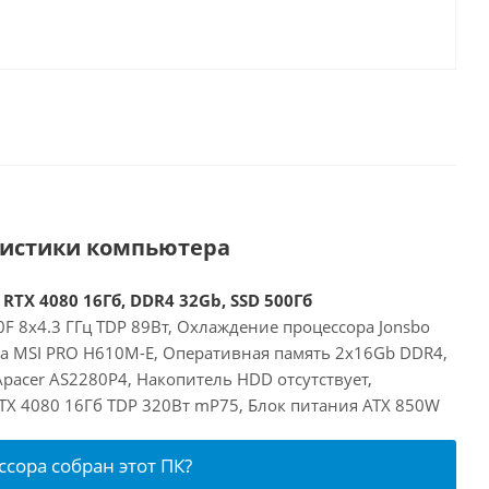
ристики компьютера
 RTX 4080 16Гб, DDR4 32Gb, SSD 500Гб
00F 8x4.3 ГГц TDP 89Вт, Охлаждение процессора Jonsbo
та MSI PRO H610M-E, Оперативная память 2x16Gb DDR4,
pacer AS2280P4, Накопитель HDD отсутствует,
RTX 4080 16Гб TDP 320Вт mP75, Блок питания ATX 850W
ссора собран этот ПК?