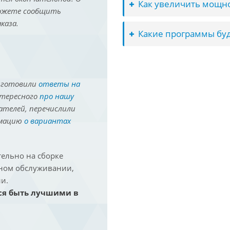
Как увеличить мощно
можете сообщить
каза.
Какие программы буд
иготовили
ответы на
нтересного
про нашу
ателей, перечислили
рмацию
о вариантах
ельно на сборке
йном обслуживании,
и.
ся быть лучшими в