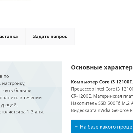
оставка
Задать вопрос
Основные характе
в по
Компьютер Core i3 12100F,
, настройку,
Процессор Intel Core i3 121
ит чуть больше
CR-1200E, Материнская пла
ыполнить в течении
Накопитель SSD 500Гб M.2 A
гураций,
Видеокарта nVidia GeForce 
вляется за 1-3 дня.
На базе какого проце