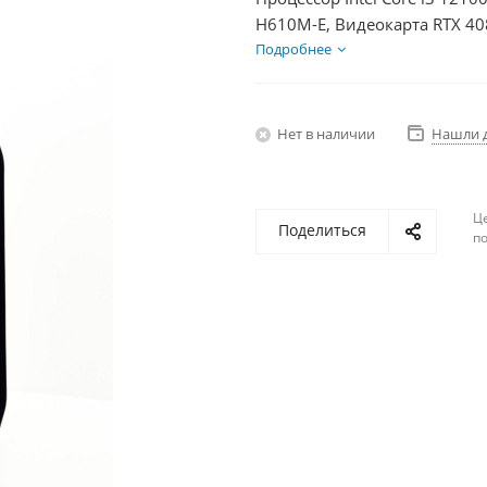
H610M-E, Видеокарта RTX 40
850Вт
Подробнее
Нет в наличии
Нашли 
Ц
Поделиться
по