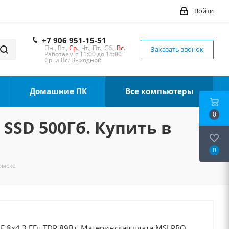
Войти
+7 906 951-15-51
Пн., Вт.,
Ср.
, Чт., Пт., Сб.,
Вс.
Заказать звонок
Работаем с 11:00 до 18:00
Ср. и Вс. Выходной
Домашние ПК
Все компьютеры
0
 SSD 500Гб. Купить в
0
Томске
0F 8x4.3 ГГц TDP 89Вт, Материнская плата MSI PRO