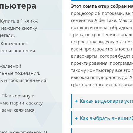
мпьютера
Этот компьютер собран на 
процессор с 8 потоками, вы
семейства Alder Lake. Макс
упить в 1 клик».
потоков и новая гибридная
и нажмите кнопку
треть, по сравнению с анал
детали.
встроенная видеокарта, по
. Консультант
как и производительность 
 его исполнения
видеокарты, которая будет 
проектирования, программ
 желаемой
такому компьютеру все это
льные пожелания.
высокая популярность до 2
ть и срок исполнения
срок полезного использован
ПК в корзину и
Какая видеокарта ус
омментарии к заказу
 вами свяжемся,
Как выбрать внешний
тся окончательной. О