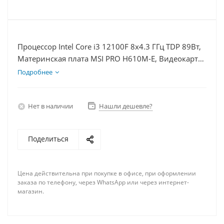
Процессор Intel Core i3 12100F 8x4.3 ГГц TDP 89Вт,
Материнская плата MSI PRO H610M-E, Видеокарта
RTX 4090 24Гб, Память DDR4 8Gb, Диски
Подробнее
SSD 250Гб + HDD 1Тб, БП 850Вт
Нет в наличии
Нашли дешевле?
Поделиться
Цена действительна при покупке в офисе, при оформлении
заказа по телефону, через WhatsApp или через интернет-
магазин.