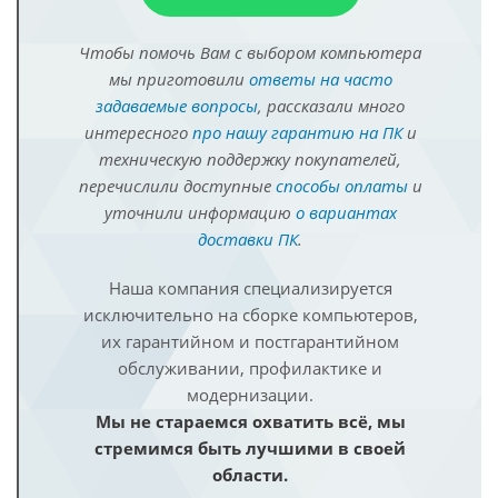
Чтобы помочь Вам с выбором компьютера
мы приготовили
ответы на часто
задаваемые вопросы
, рассказали много
интересного
про нашу гарантию на ПК
и
техническую поддержку покупателей,
перечислили доступные
способы оплаты
и
уточнили информацию
о вариантах
доставки ПК
.
Наша компания специализируется
исключительно на сборке компьютеров,
их гарантийном и постгарантийном
обслуживании, профилактике и
модернизации.
Мы не стараемся охватить всё, мы
стремимся быть лучшими в своей
области.