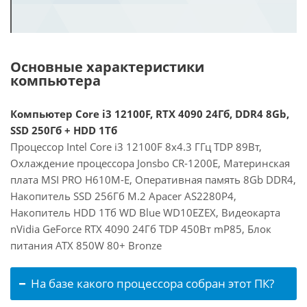
Основные характеристики
компьютера
Компьютер Core i3 12100F, RTX 4090 24Гб, DDR4 8Gb,
SSD 250Гб + HDD 1Тб
Процессор Intel Core i3 12100F 8x4.3 ГГц TDP 89Вт,
Охлаждение процессора Jonsbo CR-1200E, Материнская
плата MSI PRO H610M-E, Оперативная память 8Gb DDR4,
Накопитель SSD 256Гб M.2 Apacer AS2280P4,
Накопитель HDD 1Тб WD Blue WD10EZEX, Видеокарта
nVidia GeForce RTX 4090 24Гб TDP 450Вт mP85, Блок
питания ATX 850W 80+ Bronze
На базе какого процессора собран этот ПК?